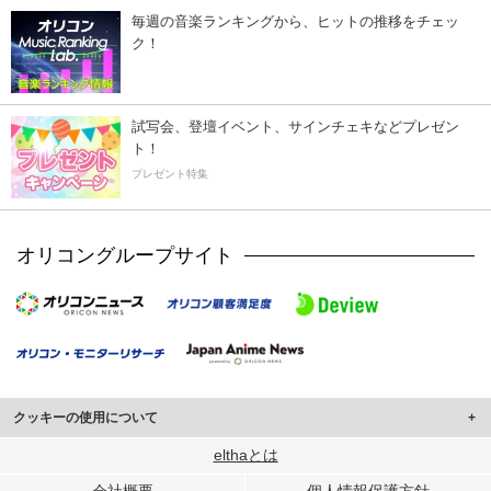
毎週の音楽ランキングから、ヒットの推移をチェッ
ク！
試写会、登壇イベント、サインチェキなどプレゼン
ト！
プレゼント特集
オリコングループサイト
クッキーの使用について
このサイトでは Cookie を使用して、ユーザーに合わせたコンテンツや広告の
elthaとは
表示、ソーシャル メディア機能の提供、広告の表示回数やクリック数の測定を