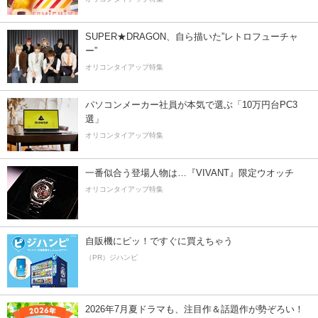
SUPER★DRAGON、自ら描いた”レトロフューチャ
ー”
オリコンタイアップ特集
パソコンメーカー社員が本気で選ぶ「10万円台PC3
選」
オリコンタイアップ特集
一番似合う登場人物は…『VIVANT』限定ウオッチ
オリコンタイアップ特集
自販機にピッ！ですぐに買えちゃう
（PR）ジハンピ
2026年7月夏ドラマも、注目作＆話題作が勢ぞろい！