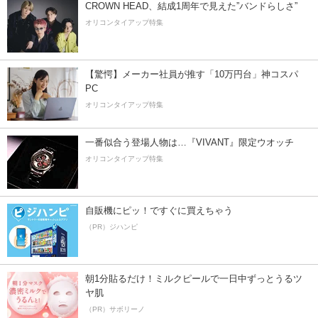
CROWN HEAD、結成1周年で見えた”バンドらしさ”
オリコンタイアップ特集
【驚愕】メーカー社員が推す「10万円台」神コスパ
PC
オリコンタイアップ特集
一番似合う登場人物は…『VIVANT』限定ウオッチ
オリコンタイアップ特集
自販機にピッ！ですぐに買えちゃう
（PR）ジハンピ
朝1分貼るだけ！ミルクピールで一日中ずっとうるツ
ヤ肌
（PR）サボリーノ