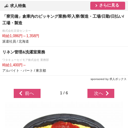
さらに見る
求人特集
「寮完備」倉庫内のピッキング業務/即入寮/製造・工場/日勤/日払い/
工場・製造
株式会社京栄センター
時給1,086円～1,358円
派遣社員 / 北海道
リネン管理&洗濯室業務
ワタキューセイモア株式会社 業務部
時給1,400円～
アルバイト・パート / 東京都
sponsored by 求人ボックス
1 / 6
前へ
次へ