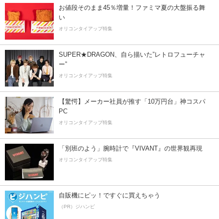
お値段そのまま45％増量！ファミマ夏の大盤振る舞
い
オリコンタイアップ特集
SUPER★DRAGON、自ら描いた”レトロフューチャ
ー”
オリコンタイアップ特集
【驚愕】メーカー社員が推す「10万円台」神コスパ
PC
オリコンタイアップ特集
「別班のよう」腕時計で『VIVANT』の世界観再現
オリコンタイアップ特集
自販機にピッ！ですぐに買えちゃう
（PR）ジハンピ