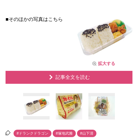
■そのほかの写真はこちら
拡大する
記事全文を読む
#ドランクドラゴン
#塚地武雅
#山下清