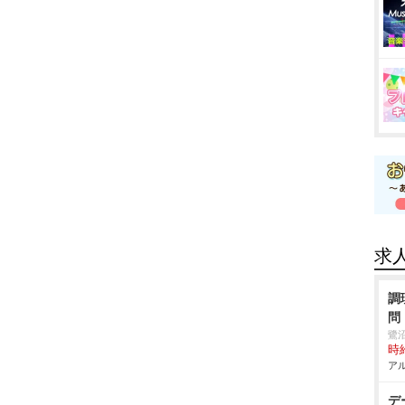
求
調
問
鷺
時給
アル
デ