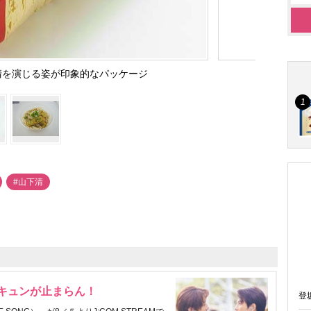
清を演じる姿が印象的なパッケージ
#山下清
にキュンが止まらん！
登