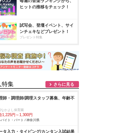
毎週の音楽ランキングから、
ヒットの推移をチェック！
試写会、登壇イベント、サイ
ンチェキなどプレゼント！
プレゼント特集
人特集
さらに見る
理師・調理師/調理スタッフ募集、年齢不
沼なかよし保育園
1,225円～1,300円
バイト・パート / 神奈川県
ータ入力・タイピング/カンタン入試結果