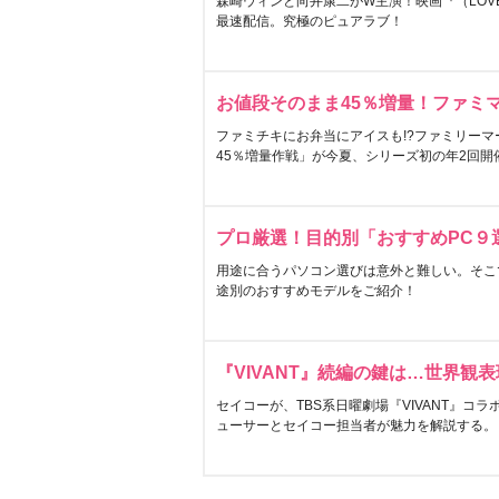
森崎ウィンと向井康二がW主演！映画『（LOVE S
最速配信。究極のピュアラブ！
お値段そのまま45％増量！ファミ
ファミチキにお弁当にアイスも!?ファミリーマ
45％増量作戦」が今夏、シリーズ初の年2回開
プロ厳選！目的別「おすすめPC９
用途に合うパソコン選びは意外と難しい。そこ
途別のおすすめモデルをご紹介！
『VIVANT』続編の鍵は…世界観
セイコーが、TBS系日曜劇場『VIVANT』コ
ューサーとセイコー担当者が魅力を解説する。