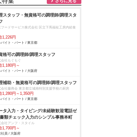
人特集
さらに見る
理スタッフ・無資格可の調理師/調理スタ
フ
京フードサービス株式会社 区立下馬福祉工房内給食
1,226円
バイト・パート / 東京都
資格可の調理師/調理スタッフ
式会社もぐもぐ
1,180円～
バイト・パート / 大阪府
理補助・無資格可の調理師/調理スタッフ
式会社藤商会 東京都立城南特別支援学校の厨房
1,280円～1,350円
バイト・パート / 東京都
ータ入力・タイピング/未経験歓迎電話ゼ
 書類チェック入力のシンプル事務本町
式会社アンフ・スタイル
1,700円～
社員 / 大阪府