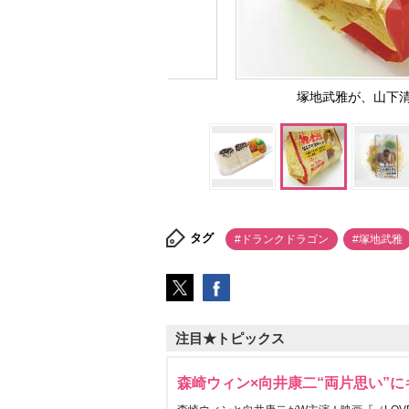
塚地武雅が、山下
タグ
#ドランクドラゴン
#塚地武雅
注目★トピックス
森崎ウィン×向井康二“両片思い”