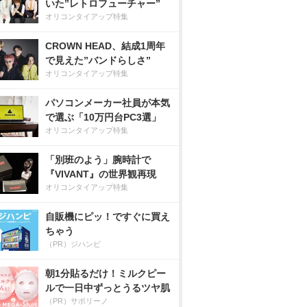
いた”レトロフューチャー”
オリコンタイアップ特集
CROWN HEAD、結成1周年
で見えた”バンドらしさ”
オリコンタイアップ特集
パソコンメーカー社員が本気
で選ぶ「10万円台PC3選」
オリコンタイアップ特集
「別班のよう」腕時計で
『VIVANT』の世界観再現
オリコンタイアップ特集
自販機にピッ！ですぐに買え
ちゃう
（PR）ジハンピ
朝1分貼るだけ！ミルクピー
ルで一日中ずっとうるツヤ肌
（PR）サボリーノ