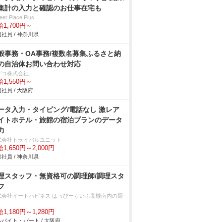
集計の入力と確認のお仕事在宅も
eer Place Plus
1,700円～
社員 / 神奈川県
般事務・OA事務/複数名募集ふるさと納
の自治体お問い合わせ対応
デコ株式会社
1,550円～
社員 / 大阪府
ータ入力・タイピング/電話なし 激レア
イトホテル・旅館の宿泊プランのデータ
力
式会社トライバルユニット
1,650円～2,000円
社員 / 神奈川県
理スタッフ・無資格可の調理師/調理スタ
フ
式会社イートハピネス はっぴーらいふ高槻南内の厨
1,180円～1,280円
バイト・パート / 大阪府