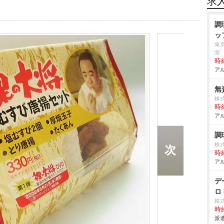
求
調
ッ
東
室
時給
アル
無
株
時給
アル
調
株
時給
アル
デ
ロ
株
時給
派遣