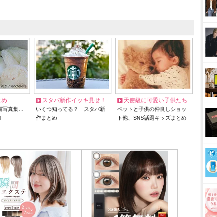
とめ
スタバ新作イッキ見せ！
天使級に可愛い子供たち
猫写真集…
いくつ知ってる？ スタバ新
ペットと子供の仲良しショッ
リ
作まとめ
ト他、SNS話題キッズまとめ