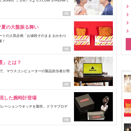
ONG）』が8／５よりJ:COM STREAMで
マ夏の大盤振る舞い
ートの人気企画「お値段そのまま おかわり
催！
選」とは？
で、マウスコンピューターの製品担当者が用
表現した腕時計登場
ラボレーションウオッチを製作。ドラマプロデ