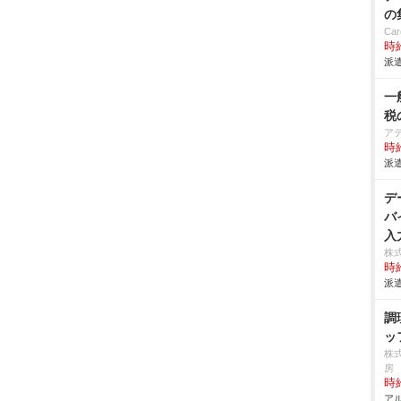
の
Car
時給
派遣
一
税
ア
時給
派遣
デ
バ
入
株
時給
派遣
調
ッ
株
房
時給
アル