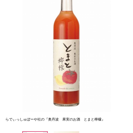
らでぃっしゅぼーや社の『奥丹波 果実のお酒 とまと檸檬』