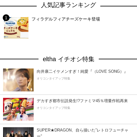
人気記事ランキング
フィラデルフィアチーズケーキ登場
eltha イチオシ特集
向井康二イケメンすぎ！純愛『（LOVE SONG）』
オリコンタイアップ特集
デカすぎ都市伝説発生!?ファミマ45％増量作戦再来
オリコンタイアップ特集
SUPER★DRAGON、自ら描いた”レトロフューチャ
ー”