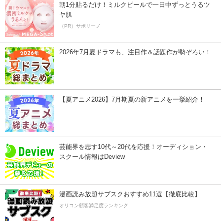
朝1分貼るだけ！ミルクピールで一日中ずっとうるツ
ヤ肌
（PR）サボリーノ
2026年7月夏ドラマも、注目作＆話題作が勢ぞろい！
【夏アニメ2026】7月期夏の新アニメを一挙紹介！
芸能界を志す10代～20代を応援！オーディション・
スクール情報はDeview
漫画読み放題サブスクおすすめ11選【徹底比較】
オリコン顧客満足度ランキング