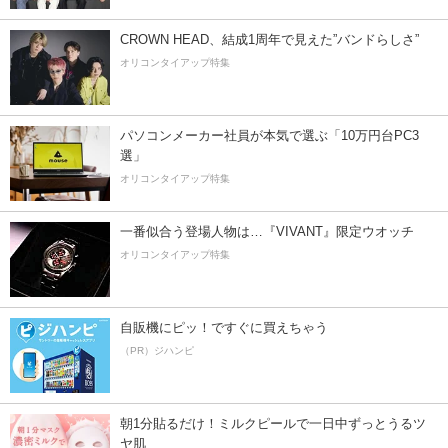
CROWN HEAD、結成1周年で見えた”バンドらしさ”
オリコンタイアップ特集
パソコンメーカー社員が本気で選ぶ「10万円台PC3
選」
オリコンタイアップ特集
一番似合う登場人物は…『VIVANT』限定ウオッチ
オリコンタイアップ特集
自販機にピッ！ですぐに買えちゃう
（PR）ジハンピ
朝1分貼るだけ！ミルクピールで一日中ずっとうるツ
ヤ肌