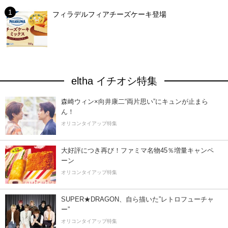
フィラデルフィアチーズケーキ登場
eltha イチオシ特集
森崎ウィン×向井康二“両片思い”にキュンが止まら
ん！
オリコンタイアップ特集
大好評につき再び！ファミマ名物45％増量キャンペ
ーン
オリコンタイアップ特集
SUPER★DRAGON、自ら描いた”レトロフューチャ
ー”
オリコンタイアップ特集