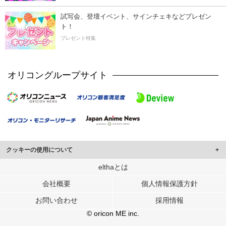
試写会、登壇イベント、サインチェキなどプレゼン
ト！
プレゼント特集
オリコングループサイト
クッキーの使用について
このサイトでは Cookie を使用して、ユーザーに合わせたコンテンツや広告の
elthaとは
表示、ソーシャル メディア機能の提供、広告の表示回数やクリック数の測定を
会社概要
個人情報保護方針
行っています。
また、ユーザーによるサイトの利用状況についても情報を収集し、ソーシャル
お問い合わせ
採用情報
メディアや広告配信、データ解析の各パートナーに提供しています。
各パートナーは、この情報とユーザーが各パートナーに提供した他の情報や、
© oricon ME inc.
ユーザーが各パートナーのサービスを使用したときに収集した他の情報を組み