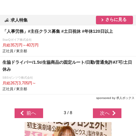
さらに見る
求人特集
「人事労務」#主任クラス募集 #土日祝休 #年休120日以上
StarQガイア株式会社
月給35万円～40万円
正社員 / 東京都
生協ドライバー/1.5t/生協商品の固定ルート/日勤/普通免許AT可/土日
休み
SBSゼンツウ株式会社
月給26万3,705円～
正社員 / 東京都
sponsored by 求人ボックス
3 / 8
前へ
次へ