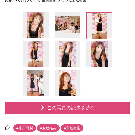
総額600万円をかけて“全身整形”を行った安達有里
この写真の記事を読む
#井戸田潤
#安達祐実
#安達有里