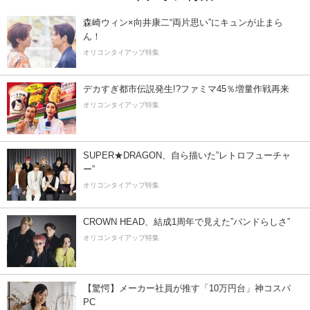
森崎ウィン×向井康二“両片思い”にキュンが止まら
ん！
オリコンタイアップ特集
デカすぎ都市伝説発生!?ファミマ45％増量作戦再来
オリコンタイアップ特集
SUPER★DRAGON、自ら描いた”レトロフューチャ
ー”
オリコンタイアップ特集
CROWN HEAD、結成1周年で見えた”バンドらしさ”
オリコンタイアップ特集
【驚愕】メーカー社員が推す「10万円台」神コスパ
PC