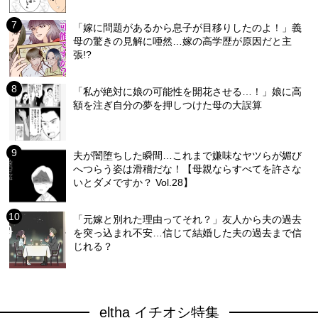
「嫁に問題があるから息子が目移りしたのよ！」義
母の驚きの見解に唖然…嫁の高学歴が原因だと主
張!?
「私が絶対に娘の可能性を開花させる…！」娘に高
額を注ぎ自分の夢を押しつけた母の大誤算
夫が闇堕ちした瞬間…これまで嫌味なヤツらが媚び
へつらう姿は滑稽だな！【母親ならすべてを許さな
いとダメですか？ Vol.28】
「元嫁と別れた理由ってそれ？」友人から夫の過去
を突っ込まれ不安…信じて結婚した夫の過去まで信
じれる？
eltha イチオシ特集