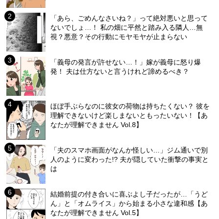
「あら、ごめんなさいね？」って絶対悪いと思って
ないでしょ…！ 私の畑に平然と踏み入る隣人…無
視？悪意？その行動にモヤモヤが止まらない
「義母の発言が許せない…！」嫁が義母に怒り爆
発！ 夫は仕方ないと言うけれど諦めるべき？
ほぼ手ぶらなのに彼女の荷物は持ちたくない？ 彼を
理解できないけど楽しまないともったいない！【あ
なたが理解できません Vol.8】
「夫のスマホ画面がなんか怪しい…」ジム通いで別
人のように変わった!? 夫が隠していた衝撃の事実と
は
結婚前提の付き合いに喜ぶよし子だったが…「うど
ん」と「オムライス」から始まる小さな違和感【あ
なたが理解できません Vol.5】