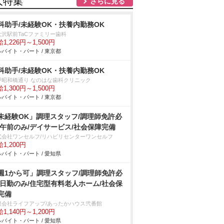
人特集
さらに見る
科助手/未経験OK・扶養内勤務OK
大沢駅前TaCファミリー歯科
1,226円～1,500円
バイト・パート / 東京都
科助手/未経験OK・扶養内勤務OK
戸昭和橋通り なのはな歯科クリニック
1,300円～1,500円
バイト・パート / 東京都
未経験OK」調理スタッフ/調理師免許必
/午前のみ/デイサービス/社会保障完備
式会社ワンセルフ/リハビリセンターワンセルフ
1,200円
バイト・パート / 愛知県
週1から可」調理スタッフ/調理師免許必
/日勤のみ/住宅型有料老人ホーム/社会保
完備
限会社ライフアップ/あったかハウス弐番館
1,140円～1,200円
バイト・パート / 愛知県