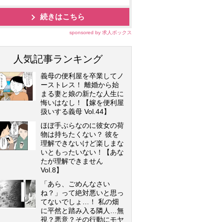
続きはこちら
sponsored by 求人ボックス
人気記事ランキング
義母の便利屋を卒業してノ
ーストレス！ 離婚から始
まる妻と娘の新たな人生に
悔いはなし！【嫁を便利屋
扱いする義母 Vol.44】
ほぼ手ぶらなのに彼女の荷
物は持ちたくない？ 彼を
理解できないけど楽しまな
いともったいない！【あな
たが理解できません
Vol.8】
「あら、ごめんなさい
ね？」って絶対悪いと思っ
てないでしょ…！ 私の畑
に平然と踏み入る隣人…無
視？悪意？その行動にモヤ