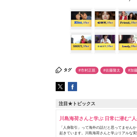
タグ
#市村正親
#佐藤隆太
#加
注目★トピックス
川島海荷さんと学ぶ 日常に潜む“人
「人身取引」って海外の話だと思ってませんか
起きています。川島海荷さんと学ぶリアルな実