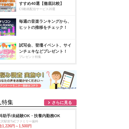
すすめ40選【徹底比較】
CS動画配信サービス20選
毎週の音楽ランキングから、
ヒットの推移をチェック！
試写会、登壇イベント、サイ
ンチェキなどプレゼント！
プレゼント特集
人特集
さらに見る
科助手/未経験OK・扶養内勤務OK
大沢駅前TaCファミリー歯科
1,226円～1,500円