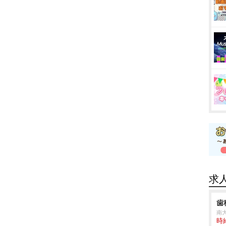
求
歯
南
時給