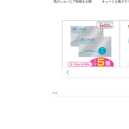
気のシルバニア投稿を公開
キュートな猫ズラ
P R