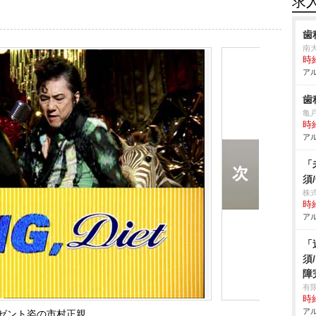
求
歯
南
時給
アル
歯
亀
時給
アル
「
須
株
時給
アル
「
須
障
有
時給
アル
ゼント姿の市村正親