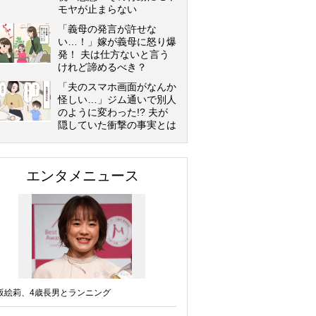
モヤが止まらない
「義母の発言が許せな
い…！」嫁が義母に怒り爆
発！ 夫は仕方ないと言う
けれど諦めるべき？
「夫のスマホ画面がなんか
怪しい…」ジム通いで別人
のように変わった!? 夫が
隠していた衝撃の事実とは
エンタメニュース
坂絵莉、4歳長男とランニング