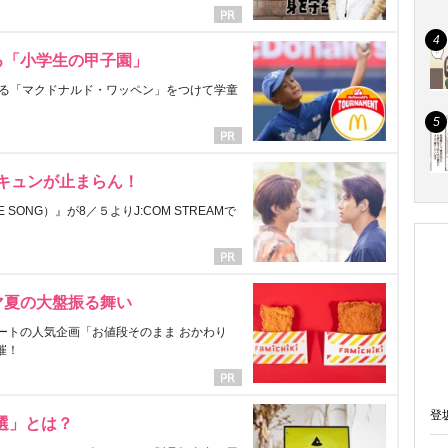
る「小学生の甲子園」
る「マクドナルド・ワッペン」をつけて学童
にキュンが止まらん！
ONG）』が8／５よりJ:COM STREAMで
マ夏の大盤振る舞い
ートの人気企画「お値段そのまま おかわり
催！
登
選」とは？