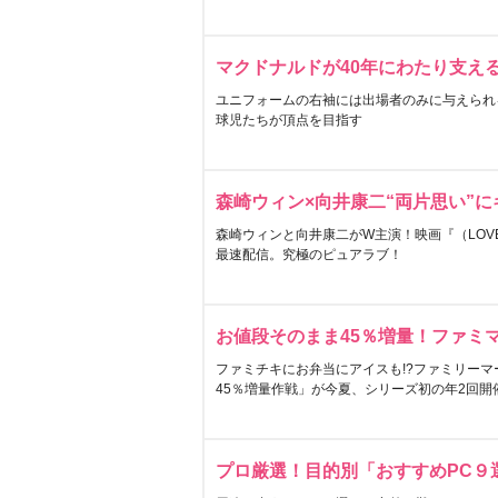
マクドナルドが40年にわたり支え
ユニフォームの右袖には出場者のみに与えられ
球児たちが頂点を目指す
森崎ウィン×向井康二“両片思い”
森崎ウィンと向井康二がW主演！映画『（LOVE S
最速配信。究極のピュアラブ！
お値段そのまま45％増量！ファミ
ファミチキにお弁当にアイスも!?ファミリーマ
45％増量作戦」が今夏、シリーズ初の年2回開
プロ厳選！目的別「おすすめPC９