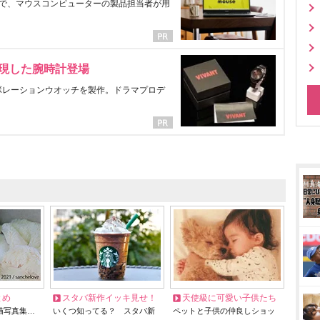
で、マウスコンピューターの製品担当者が用
表現した腕時計登場
ラボレーションウオッチを製作。ドラマプロデ
とめ
スタバ新作イッキ見せ！
天使級に可愛い子供たち
猫写真集…
いくつ知ってる？ スタバ新
ペットと子供の仲良しショッ