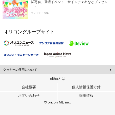
試写会、登壇イベント、サインチェキなどプレゼン
ト！
プレゼント特集
オリコングループサイト
クッキーの使用について
このサイトでは Cookie を使用して、ユーザーに合わせたコンテンツや広告の
elthaとは
表示、ソーシャル メディア機能の提供、広告の表示回数やクリック数の測定を
会社概要
個人情報保護方針
行っています。
また、ユーザーによるサイトの利用状況についても情報を収集し、ソーシャル
お問い合わせ
採用情報
メディアや広告配信、データ解析の各パートナーに提供しています。
各パートナーは、この情報とユーザーが各パートナーに提供した他の情報や、
© oricon ME inc.
ユーザーが各パートナーのサービスを使用したときに収集した他の情報を組み
合わせて使用することがあります。