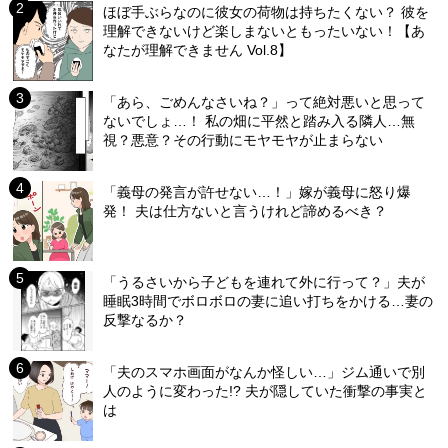
ほぼ手ぶらなのに彼女の荷物は持ちたくない？ 彼を
理解できないけど楽しまないともったいない！【あ
なたが理解できません Vol.8】
「あら、ごめんなさいね？」って絶対悪いと思って
ないでしょ…！ 私の畑に平然と踏み入る隣人…無
視？悪意？その行動にモヤモヤが止まらない
「義母の発言が許せない…！」嫁が義母に怒り爆
発！ 夫は仕方ないと言うけれど諦めるべき？
「うるさいから子どもを連れて外に行って？」夫が
睡眠3時間でボロボロの妻に追い打ちをかける…妻の
反撃なるか？
「夫のスマホ画面がなんか怪しい…」ジム通いで別
人のように変わった!? 夫が隠していた衝撃の事実と
は