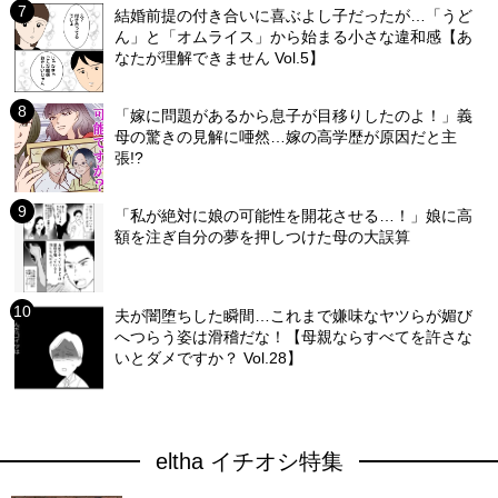
結婚前提の付き合いに喜ぶよし子だったが…「うど
ん」と「オムライス」から始まる小さな違和感【あ
なたが理解できません Vol.5】
「嫁に問題があるから息子が目移りしたのよ！」義
母の驚きの見解に唖然…嫁の高学歴が原因だと主
張!?
「私が絶対に娘の可能性を開花させる…！」娘に高
額を注ぎ自分の夢を押しつけた母の大誤算
夫が闇堕ちした瞬間…これまで嫌味なヤツらが媚び
へつらう姿は滑稽だな！【母親ならすべてを許さな
いとダメですか？ Vol.28】
eltha イチオシ特集