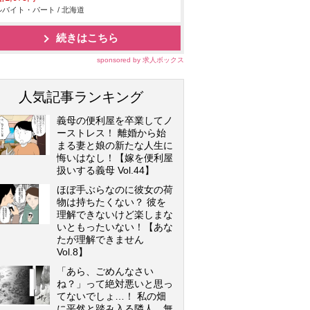
バイト・パート / 北海道
続きはこちら
sponsored by 求人ボックス
人気記事ランキング
義母の便利屋を卒業してノ
ーストレス！ 離婚から始
まる妻と娘の新たな人生に
悔いはなし！【嫁を便利屋
扱いする義母 Vol.44】
ほぼ手ぶらなのに彼女の荷
物は持ちたくない？ 彼を
理解できないけど楽しまな
いともったいない！【あな
たが理解できません
Vol.8】
「あら、ごめんなさい
ね？」って絶対悪いと思っ
てないでしょ…！ 私の畑
に平然と踏み入る隣人…無