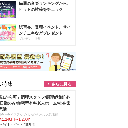
毎週の音楽ランキングから、
ヒットの推移をチェック！
試写会、登壇イベント、サイ
ンチェキなどプレゼント！
プレゼント特集
人特集
さらに見る
週1から可」調理スタッフ/調理師免許必
/日勤のみ/住宅型有料老人ホーム/社会保
完備
限会社ライフアップ/あったかハウス弐番館
1,140円～1,200円
バイト・パート / 愛知県