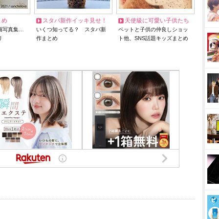
とめ
スタバ新作イッキ見せ！
天使級に可愛い子供たち
猫写真集…
いくつ知ってる？ スタバ新
ペットと子供の仲良しショッ
リ
作まとめ
ト他、SNS話題キッズまとめ