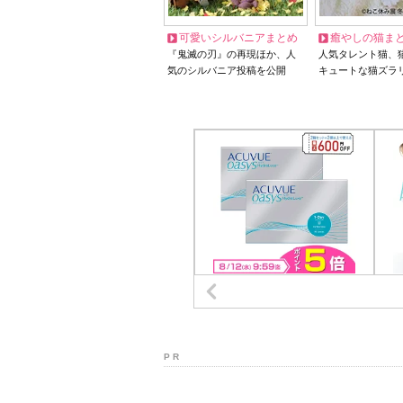
可愛いシルバニアまとめ
癒やしの猫ま
『鬼滅の刃』の再現ほか、人
人気タレント猫、
気のシルバニア投稿を公開
キュートな猫ズラ
P R