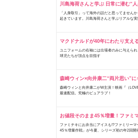
川島海荷さんと学ぶ 日常に潜む“人
「人身取引」って海外の話だと思ってませんか
起きています。川島海荷さんと学ぶリアルな実
マクドナルドが40年にわたり支え
ユニフォームの右袖には出場者のみに与えられ
球児たちが頂点を目指す
森崎ウィン×向井康二“両片思い”
森崎ウィンと向井康二がW主演！映画『（LOVE S
最速配信。究極のピュアラブ！
お値段そのまま45％増量！ファミ
ファミチキにお弁当にアイスも!?ファミリーマ
45％増量作戦」が今夏、シリーズ初の年2回開