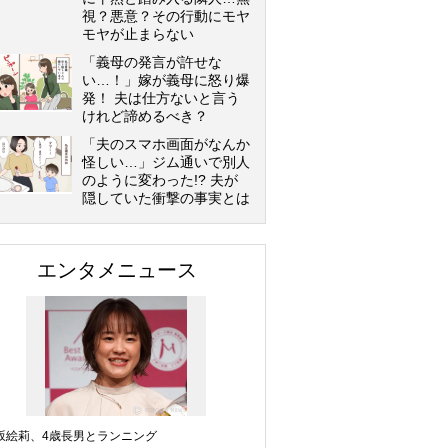
視？悪意？その行動にモヤ
モヤが止まらない
「義母の発言が許せな
い…！」嫁が義母に怒り爆
発！ 夫は仕方ないと言う
けれど諦めるべき？
「夫のスマホ画面がなんか
怪しい…」ジム通いで別人
のように変わった!? 夫が
隠していた衝撃の事実とは
エンタメニュース
坂絵莉、4歳長男とランニング