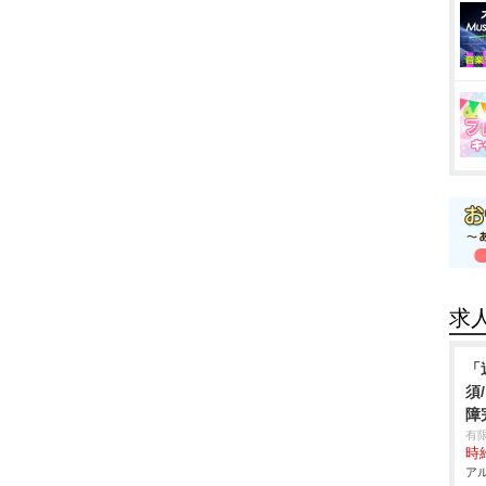
求
「
須
障
有
時給
アル