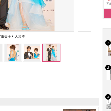
アル
釈由美子と大泉洋