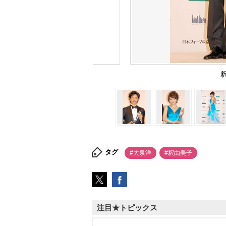
タグ
#大泉洋
#釈由美子
注目★トピックス