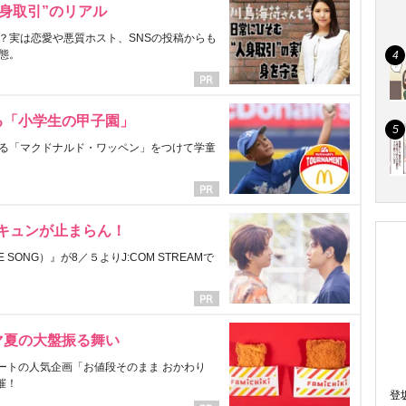
身取引”のリアル
？実は恋愛や悪質ホスト、SNSの投稿からも
態。
る「小学生の甲子園」
る「マクドナルド・ワッペン」をつけて学童
にキュンが止まらん！
ONG）』が8／５よりJ:COM STREAMで
マ夏の大盤振る舞い
ートの人気企画「お値段そのまま おかわり
催！
登