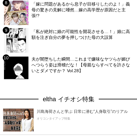
「嫁に問題があるから息子が目移りしたのよ！」義
母の驚きの見解に唖然…嫁の高学歴が原因だと主
張!?
「私が絶対に娘の可能性を開花させる…！」娘に高
額を注ぎ自分の夢を押しつけた母の大誤算
夫が闇堕ちした瞬間…これまで嫌味なヤツらが媚び
へつらう姿は滑稽だな！【母親ならすべてを許さな
いとダメですか？ Vol.28】
eltha イチオシ特集
川島海荷さんと学ぶ 日常に潜む“人身取引”のリアル
オリコンタイアップ特集