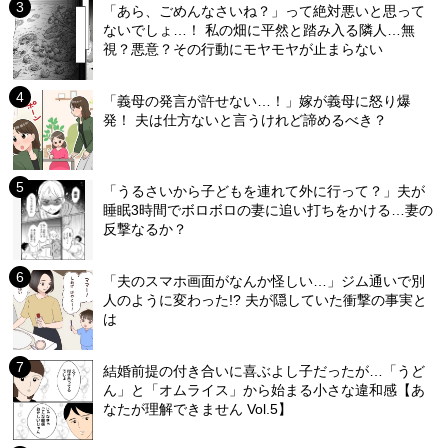
「あら、ごめんなさいね？」って絶対悪いと思って
ないでしょ…！ 私の畑に平然と踏み入る隣人…無
視？悪意？その行動にモヤモヤが止まらない
「義母の発言が許せない…！」嫁が義母に怒り爆
発！ 夫は仕方ないと言うけれど諦めるべき？
「うるさいから子どもを連れて外に行って？」夫が
睡眠3時間でボロボロの妻に追い打ちをかける…妻の
反撃なるか？
「夫のスマホ画面がなんか怪しい…」ジム通いで別
人のように変わった!? 夫が隠していた衝撃の事実と
は
結婚前提の付き合いに喜ぶよし子だったが…「うど
ん」と「オムライス」から始まる小さな違和感【あ
なたが理解できません Vol.5】