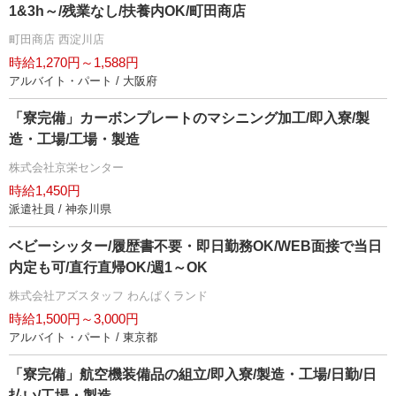
1&3h～/残業なし/扶養内OK/町田商店
町田商店 西淀川店
時給1,270円～1,588円
アルバイト・パート / 大阪府
「寮完備」カーボンプレートのマシニング加工/即入寮/製
造・工場/工場・製造
株式会社京栄センター
時給1,450円
派遣社員 / 神奈川県
ベビーシッター/履歴書不要・即日勤務OK/WEB面接で当日
内定も可/直行直帰OK/週1～OK
株式会社アズスタッフ わんぱくランド
時給1,500円～3,000円
アルバイト・パート / 東京都
「寮完備」航空機装備品の組立/即入寮/製造・工場/日勤/日
払い/工場・製造