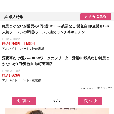
さらに見る
求人特集
絶品まかないが驚異の1円/週1&3h～/残業なし/髪色自由!金髪もOK/
人気ラーメンの調理/ラーメン店のランチ帯キッチン
町田商店 綱島店
時給1,250円～1,563円
アルバイト・パート / 神奈川県
深夜帯だけ!週2～OK/Wワークのフリーター活躍中/残業なし/絶品ま
かないが1円/髪色自由/町田商店
町田商店 三鷹店
時給1,563円
アルバイト・パート / 東京都
sponsored by 求人ボックス
5 / 6
前へ
次へ