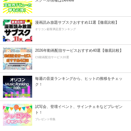
スクール情報はDeview
漫画読み放題サブスクおすすめ11選【徹底比較】
オリコン顧客満足度ランキング
2026年動画配信サービスおすすめ40選【徹底比較】
CS動画配信サービス20選
毎週の音楽ランキングから、ヒットの推移をチェッ
ク！
試写会、登壇イベント、サインチェキなどプレゼン
ト！
プレゼント特集