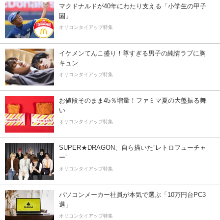
マクドナルドが40年にわたり支える「小学生の甲子
園」
オリコンタイアップ特集
イケメンてんこ盛り！尊すぎる男子の純情ラブに胸
キュン
オリコンタイアップ特集
お値段そのまま45％増量！ファミマ夏の大盤振る舞
い
オリコンタイアップ特集
SUPER★DRAGON、自ら描いた”レトロフューチャ
ー”
オリコンタイアップ特集
パソコンメーカー社員が本気で選ぶ「10万円台PC3
選」
オリコンタイアップ特集