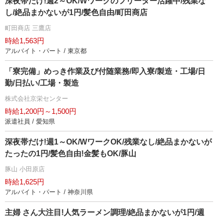
深夜帯だけ!週2～OK/Wワークのフリーター活躍中/残業な
し/絶品まかないが1円/髪色自由/町田商店
町田商店 三鷹店
時給1,563円
アルバイト・パート / 東京都
「寮完備」めっき作業及び付随業務/即入寮/製造・工場/日
勤/日払い/工場・製造
株式会社京栄センター
時給1,200円～1,500円
派遣社員 / 愛知県
深夜帯だけ!週1～OK/WワークOK/残業なし/絶品まかないが
たったの1円/髪色自由!金髪もOK/豚山
豚山 小田原店
時給1,625円
アルバイト・パート / 神奈川県
主婦 さん大注目!人気ラーメン調理/絶品まかないが1円/週