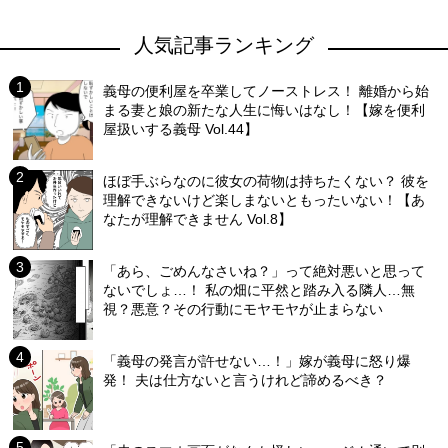
人気記事ランキング
義母の便利屋を卒業してノーストレス！ 離婚から始
まる妻と娘の新たな人生に悔いはなし！【嫁を便利
屋扱いする義母 Vol.44】
ほぼ手ぶらなのに彼女の荷物は持ちたくない？ 彼を
理解できないけど楽しまないともったいない！【あ
なたが理解できません Vol.8】
「あら、ごめんなさいね？」って絶対悪いと思って
ないでしょ…！ 私の畑に平然と踏み入る隣人…無
視？悪意？その行動にモヤモヤが止まらない
「義母の発言が許せない…！」嫁が義母に怒り爆
発！ 夫は仕方ないと言うけれど諦めるべき？