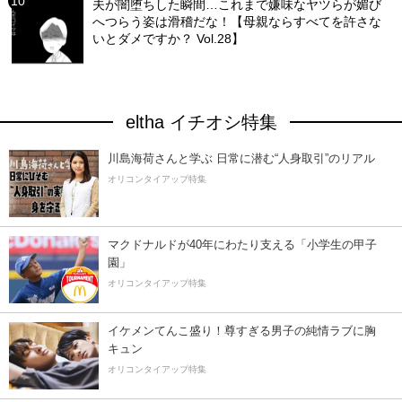
夫が闇堕ちした瞬間…これまで嫌味なヤツらが媚び
へつらう姿は滑稽だな！【母親ならすべてを許さな
いとダメですか？ Vol.28】
eltha イチオシ特集
川島海荷さんと学ぶ 日常に潜む“人身取引”のリアル
オリコンタイアップ特集
マクドナルドが40年にわたり支える「小学生の甲子
園」
オリコンタイアップ特集
イケメンてんこ盛り！尊すぎる男子の純情ラブに胸
キュン
オリコンタイアップ特集