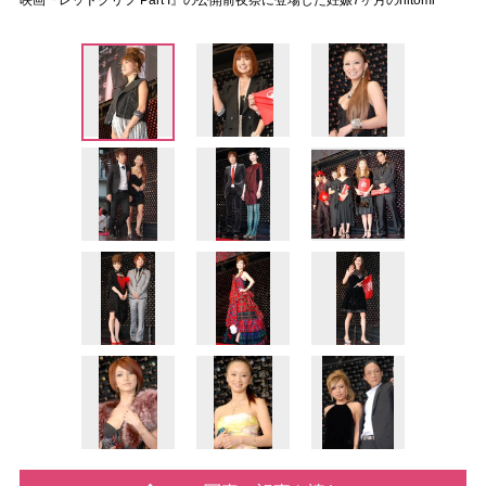
映画『レッドクリフ Part I』の公開前夜祭に登場した妊娠7ヶ月のhitomi