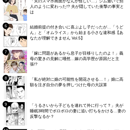
「夫のスマホ画面がなんか怪しい…」ジム通いで別
人のように変わった!? 夫が隠していた衝撃の事実と
は
結婚前提の付き合いに喜ぶよし子だったが…「うど
ん」と「オムライス」から始まる小さな違和感【あ
なたが理解できません Vol.5】
「嫁に問題があるから息子が目移りしたのよ！」義
母の驚きの見解に唖然…嫁の高学歴が原因だと主
張!?
「私が絶対に娘の可能性を開花させる…！」娘に高
額を注ぎ自分の夢を押しつけた母の大誤算
「うるさいから子どもを連れて外に行って？」夫が
睡眠3時間でボロボロの妻に追い打ちをかける…妻の
反撃なるか？