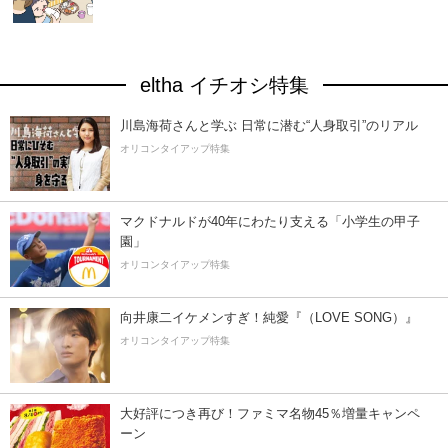
eltha イチオシ特集
川島海荷さんと学ぶ 日常に潜む“人身取引”のリアル
オリコンタイアップ特集
マクドナルドが40年にわたり支える「小学生の甲子
園」
オリコンタイアップ特集
向井康二イケメンすぎ！純愛『（LOVE SONG）』
オリコンタイアップ特集
大好評につき再び！ファミマ名物45％増量キャンペ
ーン