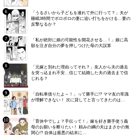
「うるさいから子どもを連れて外に行って？」夫が
睡眠3時間でボロボロの妻に追い打ちをかける…妻の
反撃なるか？
「私が絶対に娘の可能性を開花させる…！」娘に高
額を注ぎ自分の夢を押しつけた母の大誤算
「元嫁と別れた理由ってそれ？」友人から夫の過去
を突っ込まれ不安…信じて結婚した夫の過去まで信
じれる？
「自転車借りたよ～！」って勝手に!? ママ友の常識
が理解できない！ 次に貸してと言ってきたのは…
「育休中でしょ？手伝って！」嫁を好き勝手使う義
母のお願いを断りたい！ 頼みの綱の夫はまさかの無
関心!? 自体は最悪の結末に…