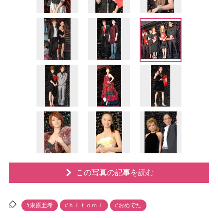
この写真の記事を読む
#東原亜希
#ｈｉｔｏｍｉ
#おめでた