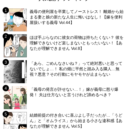
義母の便利屋を卒業してノーストレス！ 離婚から始
まる妻と娘の新たな人生に悔いはなし！【嫁を便利
屋扱いする義母 Vol.44】
ほぼ手ぶらなのに彼女の荷物は持ちたくない？ 彼を
理解できないけど楽しまないともったいない！【あ
なたが理解できません Vol.8】
「あら、ごめんなさいね？」って絶対悪いと思って
ないでしょ…！ 私の畑に平然と踏み入る隣人…無
視？悪意？その行動にモヤモヤが止まらない
「義母の発言が許せない…！」嫁が義母に怒り爆
発！ 夫は仕方ないと言うけれど諦めるべき？
結婚前提の付き合いに喜ぶよし子だったが…「うど
ん」と「オムライス」から始まる小さな違和感【あ
なたが理解できません Vol.5】