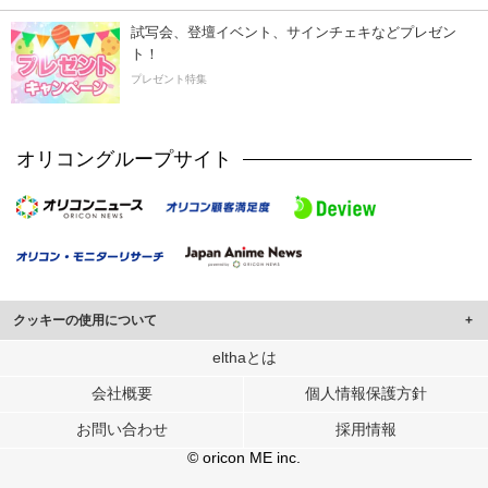
試写会、登壇イベント、サインチェキなどプレゼン
ト！
プレゼント特集
オリコングループサイト
クッキーの使用について
このサイトでは Cookie を使用して、ユーザーに合わせたコンテンツや広告の
elthaとは
表示、ソーシャル メディア機能の提供、広告の表示回数やクリック数の測定を
会社概要
個人情報保護方針
行っています。
また、ユーザーによるサイトの利用状況についても情報を収集し、ソーシャル
お問い合わせ
採用情報
メディアや広告配信、データ解析の各パートナーに提供しています。
各パートナーは、この情報とユーザーが各パートナーに提供した他の情報や、
© oricon ME inc.
ユーザーが各パートナーのサービスを使用したときに収集した他の情報を組み
合わせて使用することがあります。