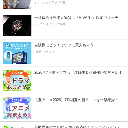
オリコンタイアップ特集
一番似合う登場人物は…『VIVANT』限定ウオッチ
オリコンタイアップ特集
自販機にピッ！ですぐに買えちゃう
（PR）ジハンピ
2026年7月夏ドラマも、注目作＆話題作が勢ぞろい！
【夏アニメ2026】7月期夏の新アニメを一挙紹介！
芸能界を志す10代～20代を応援！オーディション・