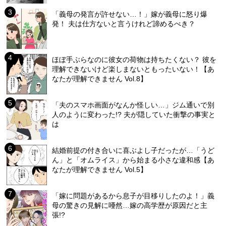
「義母の発言が許せない…！」嫁が義母に怒り爆
発！ 夫は仕方ないと言うけれど諦めるべき？
ほぼ手ぶらなのに彼女の荷物は持ちたくない？ 彼を
理解できないけど楽しまないともったいない！【あ
なたが理解できません Vol.8】
「夫のスマホ画面がなんか怪しい…」ジム通いで別
人のように変わった!? 夫が隠していた衝撃の事実と
は
結婚前提の付き合いに喜ぶよし子だったが…「うど
ん」と「オムライス」から始まる小さな違和感【あ
なたが理解できません Vol.5】
「嫁に問題があるから息子が目移りしたのよ！」義
母の驚きの見解に唖然…嫁の高学歴が原因だと主
張!?