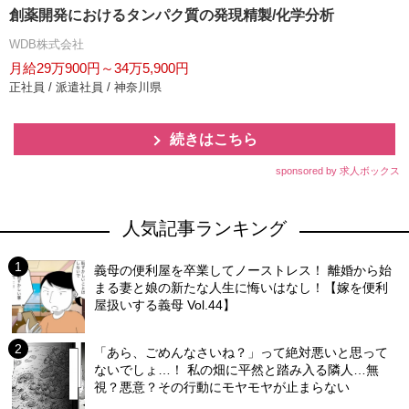
創薬開発におけるタンパク質の発現精製/化学分析
WDB株式会社
月給29万900円～34万5,900円
正社員 / 派遣社員 / 神奈川県
続きはこちら
sponsored by 求人ボックス
人気記事ランキング
義母の便利屋を卒業してノーストレス！ 離婚から始
まる妻と娘の新たな人生に悔いはなし！【嫁を便利
屋扱いする義母 Vol.44】
「あら、ごめんなさいね？」って絶対悪いと思って
ないでしょ…！ 私の畑に平然と踏み入る隣人…無
視？悪意？その行動にモヤモヤが止まらない