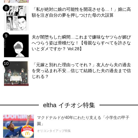
「私が絶対に娘の可能性を開花させる…！」娘に高
額を注ぎ自分の夢を押しつけた母の大誤算
夫が闇堕ちした瞬間…これまで嫌味なヤツらが媚び
へつらう姿は滑稽だな！【母親ならすべてを許さな
いとダメですか？ Vol.28】
「元嫁と別れた理由ってそれ？」友人から夫の過去
を突っ込まれ不安…信じて結婚した夫の過去まで信
じれる？
eltha イチオシ特集
マクドナルドが40年にわたり支える「小学生の甲子
園」
オリコンタイアップ特集