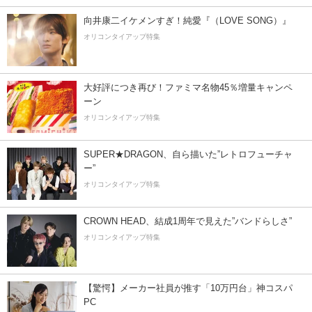
向井康二イケメンすぎ！純愛『（LOVE SONG）』
オリコンタイアップ特集
大好評につき再び！ファミマ名物45％増量キャンペ
ーン
オリコンタイアップ特集
SUPER★DRAGON、自ら描いた”レトロフューチャ
ー”
オリコンタイアップ特集
CROWN HEAD、結成1周年で見えた”バンドらしさ”
オリコンタイアップ特集
【驚愕】メーカー社員が推す「10万円台」神コスパ
PC