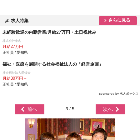
さらに見る
求人特集
未経験歓迎の内勤営業/月給27万円・土日祝休み
株式会社東名
月給27万円
正社員 / 愛知県
福祉・医療を展開する社会福祉法人の「経営企画」
社会福祉法人愛燦会
月給30万円～
正社員 / 愛知県
sponsored by 求人ボックス
3 / 5
前へ
次へ