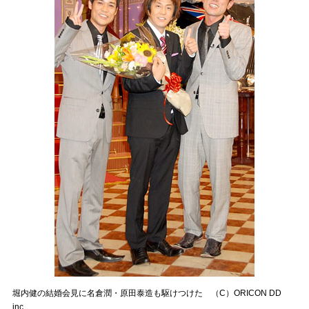
堀内健の結婚会見に名倉潤・原田泰造も駆けつけた （C）ORICON DD
inc.