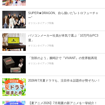
SUPER★DRAGON、自ら描いた”レトロフューチャ
ー”
オリコンタイアップ特集
パソコンメーカー社員が本気で選ぶ「10万円台PC3
選」
オリコンタイアップ特集
「別班のよう」腕時計で『VIVANT』の世界観再現
オリコンタイアップ特集
2026年7月夏ドラマも、注目作＆話題作が勢ぞろい！
【夏アニメ2026】7月期夏の新アニメを一挙紹介！