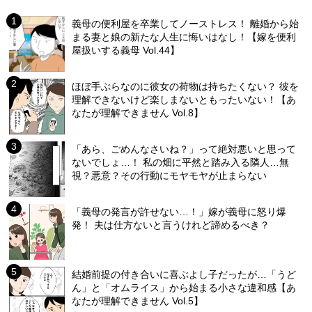
義母の便利屋を卒業してノーストレス！ 離婚から始
まる妻と娘の新たな人生に悔いはなし！【嫁を便利
屋扱いする義母 Vol.44】
ほぼ手ぶらなのに彼女の荷物は持ちたくない？ 彼を
理解できないけど楽しまないともったいない！【あ
なたが理解できません Vol.8】
「あら、ごめんなさいね？」って絶対悪いと思って
ないでしょ…！ 私の畑に平然と踏み入る隣人…無
視？悪意？その行動にモヤモヤが止まらない
「義母の発言が許せない…！」嫁が義母に怒り爆
発！ 夫は仕方ないと言うけれど諦めるべき？
結婚前提の付き合いに喜ぶよし子だったが…「うど
ん」と「オムライス」から始まる小さな違和感【あ
なたが理解できません Vol.5】