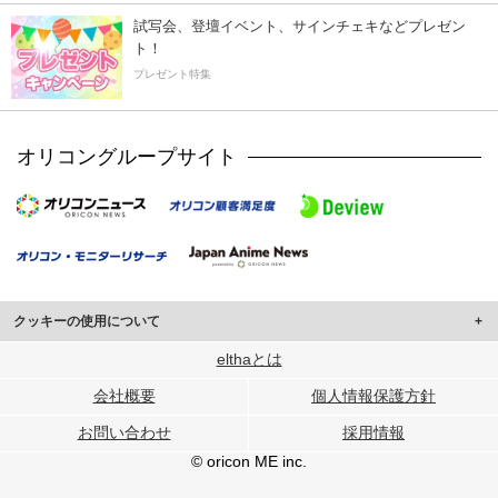
試写会、登壇イベント、サインチェキなどプレゼン
ト！
プレゼント特集
オリコングループサイト
クッキーの使用について
このサイトでは Cookie を使用して、ユーザーに合わせたコンテンツや広告の
elthaとは
表示、ソーシャル メディア機能の提供、広告の表示回数やクリック数の測定を
会社概要
個人情報保護方針
行っています。
また、ユーザーによるサイトの利用状況についても情報を収集し、ソーシャル
お問い合わせ
採用情報
メディアや広告配信、データ解析の各パートナーに提供しています。
各パートナーは、この情報とユーザーが各パートナーに提供した他の情報や、
© oricon ME inc.
ユーザーが各パートナーのサービスを使用したときに収集した他の情報を組み
合わせて使用することがあります。