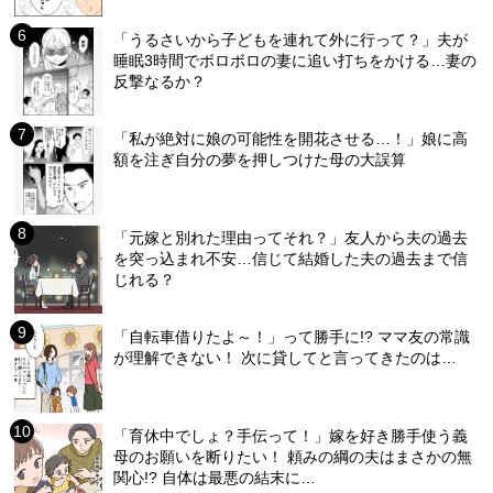
「うるさいから子どもを連れて外に行って？」夫が
睡眠3時間でボロボロの妻に追い打ちをかける…妻の
反撃なるか？
「私が絶対に娘の可能性を開花させる…！」娘に高
額を注ぎ自分の夢を押しつけた母の大誤算
「元嫁と別れた理由ってそれ？」友人から夫の過去
を突っ込まれ不安…信じて結婚した夫の過去まで信
じれる？
「自転車借りたよ～！」って勝手に!? ママ友の常識
が理解できない！ 次に貸してと言ってきたのは…
「育休中でしょ？手伝って！」嫁を好き勝手使う義
母のお願いを断りたい！ 頼みの綱の夫はまさかの無
関心!? 自体は最悪の結末に…