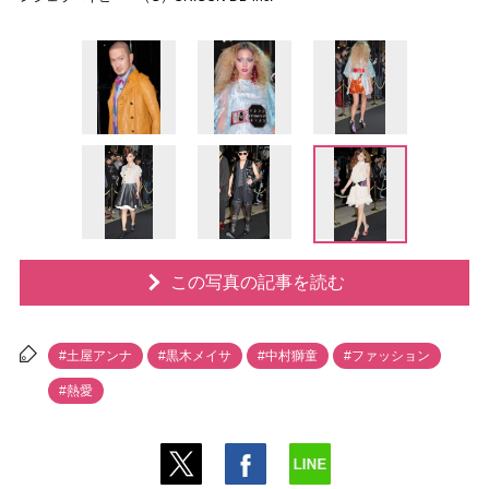
この写真の記事を読む
#土屋アンナ
#黒木メイサ
#中村獅童
#ファッション
#熱愛