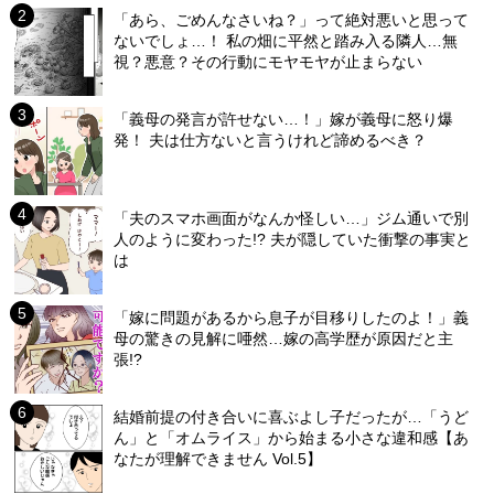
「あら、ごめんなさいね？」って絶対悪いと思って
ないでしょ…！ 私の畑に平然と踏み入る隣人…無
視？悪意？その行動にモヤモヤが止まらない
「義母の発言が許せない…！」嫁が義母に怒り爆
発！ 夫は仕方ないと言うけれど諦めるべき？
「夫のスマホ画面がなんか怪しい…」ジム通いで別
人のように変わった!? 夫が隠していた衝撃の事実と
は
「嫁に問題があるから息子が目移りしたのよ！」義
母の驚きの見解に唖然…嫁の高学歴が原因だと主
張!?
結婚前提の付き合いに喜ぶよし子だったが…「うど
ん」と「オムライス」から始まる小さな違和感【あ
なたが理解できません Vol.5】