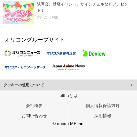
試写会、登壇イベント、サインチェキなどプレゼン
ト！
プレゼント特集
オリコングループサイト
クッキーの使用について
このサイトでは Cookie を使用して、ユーザーに合わせたコンテンツや広告の
elthaとは
表示、ソーシャル メディア機能の提供、広告の表示回数やクリック数の測定を
会社概要
個人情報保護方針
行っています。
また、ユーザーによるサイトの利用状況についても情報を収集し、ソーシャル
お問い合わせ
採用情報
メディアや広告配信、データ解析の各パートナーに提供しています。
各パートナーは、この情報とユーザーが各パートナーに提供した他の情報や、
© oricon ME inc.
ユーザーが各パートナーのサービスを使用したときに収集した他の情報を組み
合わせて使用することがあります。