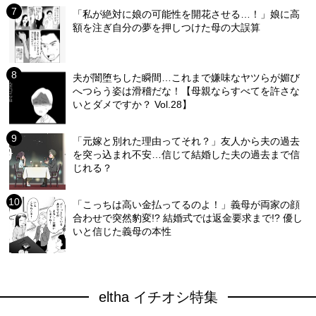
「私が絶対に娘の可能性を開花させる…！」娘に高
額を注ぎ自分の夢を押しつけた母の大誤算
夫が闇堕ちした瞬間…これまで嫌味なヤツらが媚び
へつらう姿は滑稽だな！【母親ならすべてを許さな
いとダメですか？ Vol.28】
「元嫁と別れた理由ってそれ？」友人から夫の過去
を突っ込まれ不安…信じて結婚した夫の過去まで信
じれる？
「こっちは高い金払ってるのよ！」義母が両家の顔
合わせで突然豹変!? 結婚式では返金要求まで!? 優し
いと信じた義母の本性
eltha イチオシ特集