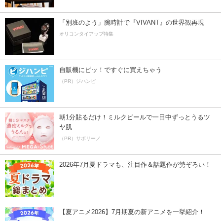
「別班のよう」腕時計で『VIVANT』の世界観再現
オリコンタイアップ特集
自販機にピッ！ですぐに買えちゃう
（PR）ジハンピ
朝1分貼るだけ！ミルクピールで一日中ずっとうるツ
ヤ肌
（PR）サボリーノ
2026年7月夏ドラマも、注目作＆話題作が勢ぞろい！
【夏アニメ2026】7月期夏の新アニメを一挙紹介！