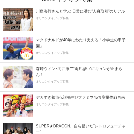
川島海荷さんと学ぶ 日常に潜む“人身取引”のリアル
オリコンタイアップ特集
マクドナルドが40年にわたり支える「小学生の甲子
園」
オリコンタイアップ特集
森崎ウィン×向井康二“両片思い”にキュンが止まら
ん！
オリコンタイアップ特集
デカすぎ都市伝説発生!?ファミマ45％増量作戦再来
オリコンタイアップ特集
SUPER★DRAGON、自ら描いた”レトロフューチャ
ー”