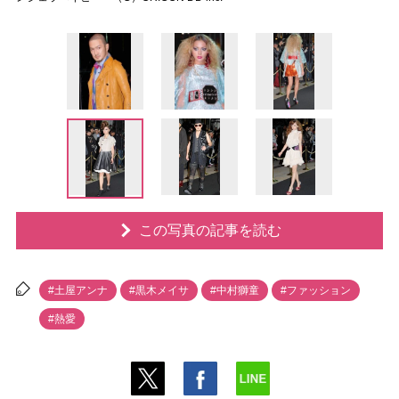
この写真の記事を読む
#土屋アンナ
#黒木メイサ
#中村獅童
#ファッション
#熱愛