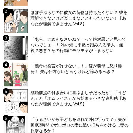
ほぼ手ぶらなのに彼女の荷物は持ちたくない？ 彼を
理解できないけど楽しまないともったいない！【あ
なたが理解できません Vol.8】
「あら、ごめんなさいね？」って絶対悪いと思って
ないでしょ…！ 私の畑に平然と踏み入る隣人…無
視？悪意？その行動にモヤモヤが止まらない
「義母の発言が許せない…！」嫁が義母に怒り爆
発！ 夫は仕方ないと言うけれど諦めるべき？
結婚前提の付き合いに喜ぶよし子だったが…「うど
ん」と「オムライス」から始まる小さな違和感【あ
なたが理解できません Vol.5】
「うるさいから子どもを連れて外に行って？」夫が
睡眠3時間でボロボロの妻に追い打ちをかける…妻の
反撃なるか？