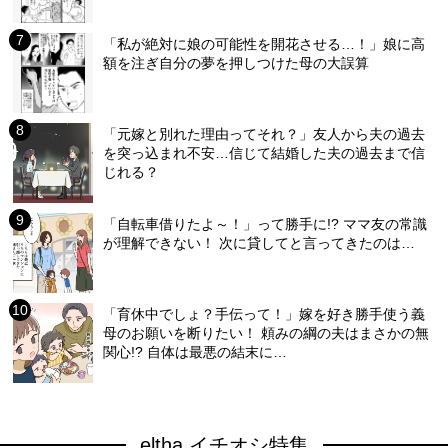
「私が絶対に娘の可能性を開花させる…！」娘に高
額を注ぎ自分の夢を押しつけた母の大誤算
「元嫁と別れた理由ってそれ？」友人から夫の過去
を突っ込まれ不安…信じて結婚した夫の過去まで信
じれる？
「自転車借りたよ～！」って勝手に!? ママ友の常識
が理解できない！ 次に貸してと言ってきたのは…
「育休中でしょ？手伝って！」嫁を好き勝手使う義
母のお願いを断りたい！ 頼みの綱の夫はまさかの無
関心!? 自体は最悪の結末に…
eltha イチオシ特集