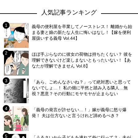
人気記事ランキング
義母の便利屋を卒業してノーストレス！ 離婚から始
まる妻と娘の新たな人生に悔いはなし！【嫁を便利
屋扱いする義母 Vol.44】
ほぼ手ぶらなのに彼女の荷物は持ちたくない？ 彼を
理解できないけど楽しまないともったいない！【あ
なたが理解できません Vol.8】
「あら、ごめんなさいね？」って絶対悪いと思って
ないでしょ…！ 私の畑に平然と踏み入る隣人…無
視？悪意？その行動にモヤモヤが止まらない
「義母の発言が許せない…！」嫁が義母に怒り爆
発！ 夫は仕方ないと言うけれど諦めるべき？
「うるさいから子どもを連れて外に行って？」夫が