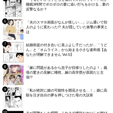
睡眠3時間でボロボロの妻に追い打ちをかける…妻の
反撃なるか？
「夫のスマホ画面がなんか怪しい…」ジム通いで別
人のように変わった!? 夫が隠していた衝撃の事実と
は
結婚前提の付き合いに喜ぶよし子だったが…「うど
ん」と「オムライス」から始まる小さな違和感【あ
なたが理解できません Vol.5】
「嫁に問題があるから息子が目移りしたのよ！」義
母の驚きの見解に唖然…嫁の高学歴が原因だと主
張!?
「私が絶対に娘の可能性を開花させる…！」娘に高
額を注ぎ自分の夢を押しつけた母の大誤算