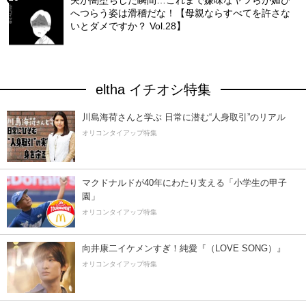
夫が闇堕ちした瞬間…これまで嫌味なヤツらが媚び
へつらう姿は滑稽だな！【母親ならすべてを許さな
いとダメですか？ Vol.28】
eltha イチオシ特集
川島海荷さんと学ぶ 日常に潜む“人身取引”のリアル
オリコンタイアップ特集
マクドナルドが40年にわたり支える「小学生の甲子
園」
オリコンタイアップ特集
向井康二イケメンすぎ！純愛『（LOVE SONG）』
オリコンタイアップ特集