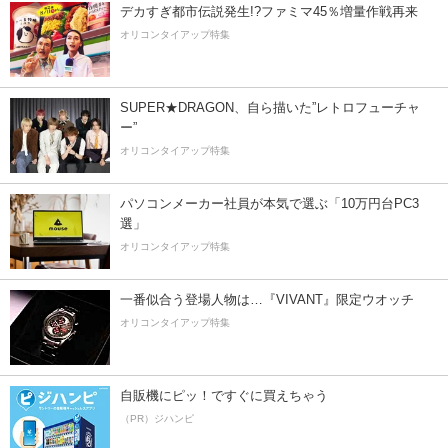
デカすぎ都市伝説発生!?ファミマ45％増量作戦再来
オリコンタイアップ特集
SUPER★DRAGON、自ら描いた”レトロフューチャ
ー”
オリコンタイアップ特集
パソコンメーカー社員が本気で選ぶ「10万円台PC3
選」
オリコンタイアップ特集
一番似合う登場人物は…『VIVANT』限定ウオッチ
オリコンタイアップ特集
自販機にピッ！ですぐに買えちゃう
（PR）ジハンピ