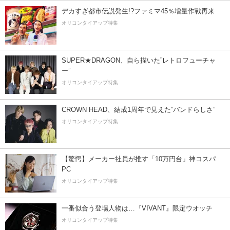
デカすぎ都市伝説発生!?ファミマ45％増量作戦再来
オリコンタイアップ特集
SUPER★DRAGON、自ら描いた”レトロフューチャ
ー”
オリコンタイアップ特集
CROWN HEAD、結成1周年で見えた”バンドらしさ”
オリコンタイアップ特集
【驚愕】メーカー社員が推す「10万円台」神コスパ
PC
オリコンタイアップ特集
一番似合う登場人物は…『VIVANT』限定ウオッチ
オリコンタイアップ特集