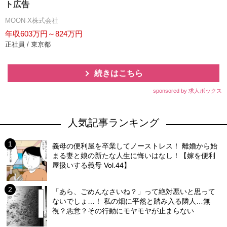
ト広告
MOON-X株式会社
年収603万円～824万円
正社員 / 東京都
続きはこちら
sponsored by 求人ボックス
人気記事ランキング
義母の便利屋を卒業してノーストレス！ 離婚から始
まる妻と娘の新たな人生に悔いはなし！【嫁を便利
屋扱いする義母 Vol.44】
「あら、ごめんなさいね？」って絶対悪いと思って
ないでしょ…！ 私の畑に平然と踏み入る隣人…無
視？悪意？その行動にモヤモヤが止まらない