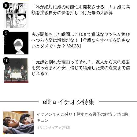
「私が絶対に娘の可能性を開花させる…！」娘に高
額を注ぎ自分の夢を押しつけた母の大誤算
夫が闇堕ちした瞬間…これまで嫌味なヤツらが媚び
へつらう姿は滑稽だな！【母親ならすべてを許さな
いとダメですか？ Vol.28】
「元嫁と別れた理由ってそれ？」友人から夫の過去
を突っ込まれ不安…信じて結婚した夫の過去まで信
じれる？
eltha イチオシ特集
イケメンてんこ盛り！尊すぎる男子の純情ラブに胸
キュン
オリコンタイアップ特集