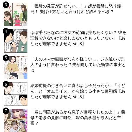
「義母の発言が許せない…！」嫁が義母に怒り爆
発！ 夫は仕方ないと言うけれど諦めるべき？
ほぼ手ぶらなのに彼女の荷物は持ちたくない？ 彼を
理解できないけど楽しまないともったいない！【あ
なたが理解できません Vol.8】
「夫のスマホ画面がなんか怪しい…」ジム通いで別
人のように変わった!? 夫が隠していた衝撃の事実と
は
結婚前提の付き合いに喜ぶよし子だったが…「うど
ん」と「オムライス」から始まる小さな違和感【あ
なたが理解できません Vol.5】
「嫁に問題があるから息子が目移りしたのよ！」義
母の驚きの見解に唖然…嫁の高学歴が原因だと主
張!?