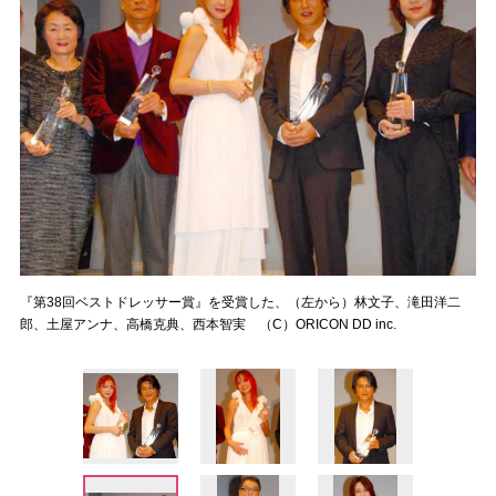
『第38回ベストドレッサー賞』を受賞した、（左から）林文子、滝田洋二
郎、土屋アンナ、高橋克典、西本智実 （C）ORICON DD inc.