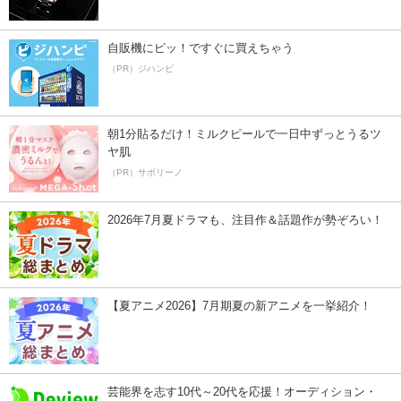
自販機にピッ！ですぐに買えちゃう
（PR）ジハンピ
朝1分貼るだけ！ミルクピールで一日中ずっとうるツ
ヤ肌
（PR）サボリーノ
2026年7月夏ドラマも、注目作＆話題作が勢ぞろい！
【夏アニメ2026】7月期夏の新アニメを一挙紹介！
芸能界を志す10代～20代を応援！オーディション・