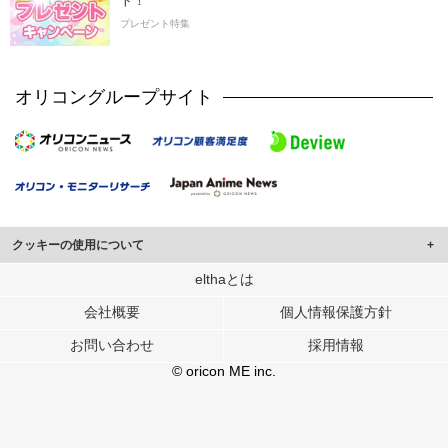
ト！
プレゼント特集
オリコングループサイト
クッキーの使用について
このサイトでは Cookie を使用して、ユーザーに合わせたコンテンツや広告の
elthaとは
表示、ソーシャル メディア機能の提供、広告の表示回数やクリック数の測定を
会社概要
個人情報保護方針
行っています。
また、ユーザーによるサイトの利用状況についても情報を収集し、ソーシャル
お問い合わせ
採用情報
メディアや広告配信、データ解析の各パートナーに提供しています。
各パートナーは、この情報とユーザーが各パートナーに提供した他の情報や、
© oricon ME inc.
ユーザーが各パートナーのサービスを使用したときに収集した他の情報を組み
合わせて使用することがあります。