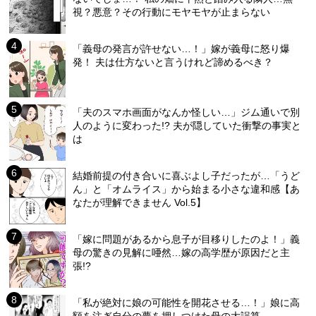
視？悪意？その行動にモヤモヤが止まらない
「義母の発言が許せない…！」嫁が義母に怒り爆
発！ 夫は仕方ないと言うけれど諦めるべき？
「夫のスマホ画面がなんか怪しい…」ジム通いで別
人のように変わった!? 夫が隠していた衝撃の事実と
は
結婚前提の付き合いに喜ぶよし子だったが…「うど
ん」と「オムライス」から始まる小さな違和感【あ
なたが理解できません Vol.5】
「嫁に問題があるから息子が目移りしたのよ！」義
母の驚きの見解に唖然…嫁の高学歴が原因だと主
張!?
「私が絶対に娘の可能性を開花させる…！」娘に高