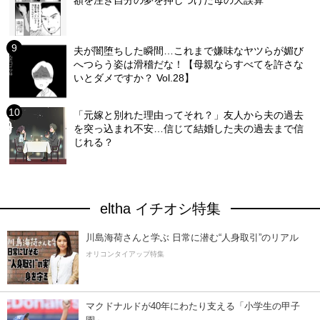
額を注ぎ自分の夢を押しつけた母の大誤算
夫が闇堕ちした瞬間…これまで嫌味なヤツらが媚び
へつらう姿は滑稽だな！【母親ならすべてを許さな
いとダメですか？ Vol.28】
「元嫁と別れた理由ってそれ？」友人から夫の過去
を突っ込まれ不安…信じて結婚した夫の過去まで信
じれる？
eltha イチオシ特集
川島海荷さんと学ぶ 日常に潜む“人身取引”のリアル
オリコンタイアップ特集
マクドナルドが40年にわたり支える「小学生の甲子