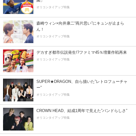
園」
オリコンタイアップ特集
森崎ウィン×向井康二“両片思い”にキュンが止まら
ん！
オリコンタイアップ特集
デカすぎ都市伝説発生!?ファミマ45％増量作戦再来
オリコンタイアップ特集
SUPER★DRAGON、自ら描いた”レトロフューチャ
ー”
オリコンタイアップ特集
CROWN HEAD、結成1周年で見えた”バンドらしさ”
オリコンタイアップ特集