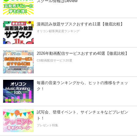
スクール情報はDeview
漫画読み放題サブスクおすすめ11選【徹底比較】
オリコン顧客満足度ランキング
2026年動画配信サービスおすすめ40選【徹底比較】
CS動画配信サービス20選
毎週の音楽ランキングから、ヒットの推移をチェッ
ク！
試写会、登壇イベント、サインチェキなどプレゼン
ト！
プレゼント特集