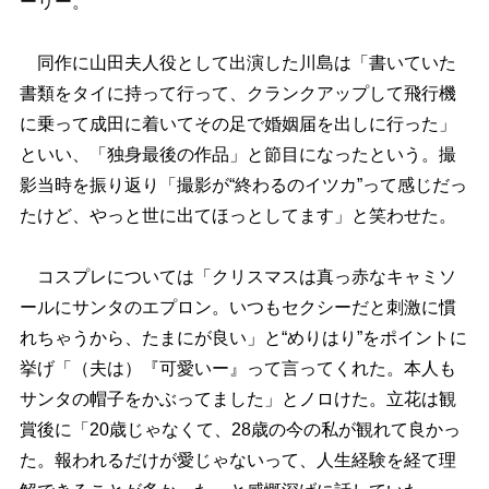
ーリー。
同作に山田夫人役として出演した川島は「書いていた
書類をタイに持って行って、クランクアップして飛行機
に乗って成田に着いてその足で婚姻届を出しに行った」
といい、「独身最後の作品」と節目になったという。撮
影当時を振り返り「撮影が“終わるのイツカ”って感じだっ
たけど、やっと世に出てほっとしてます」と笑わせた。
コスプレについては「クリスマスは真っ赤なキャミソ
ールにサンタのエプロン。いつもセクシーだと刺激に慣
れちゃうから、たまにが良い」と“めりはり”をポイントに
挙げ「（夫は）『可愛いー』って言ってくれた。本人も
サンタの帽子をかぶってました」とノロけた。立花は観
賞後に「20歳じゃなくて、28歳の今の私が観れて良かっ
た。報われるだけが愛じゃないって、人生経験を経て理