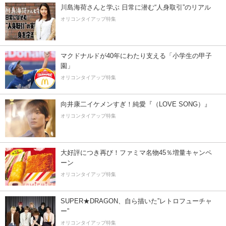
川島海荷さんと学ぶ 日常に潜む“人身取引”のリアル
オリコンタイアップ特集
マクドナルドが40年にわたり支える「小学生の甲子
園」
オリコンタイアップ特集
向井康二イケメンすぎ！純愛『（LOVE SONG）』
オリコンタイアップ特集
大好評につき再び！ファミマ名物45％増量キャンペ
ーン
オリコンタイアップ特集
SUPER★DRAGON、自ら描いた”レトロフューチャ
ー”
オリコンタイアップ特集