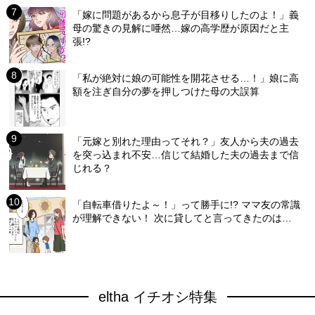
「嫁に問題があるから息子が目移りしたのよ！」義
母の驚きの見解に唖然…嫁の高学歴が原因だと主
張!?
「私が絶対に娘の可能性を開花させる…！」娘に高
額を注ぎ自分の夢を押しつけた母の大誤算
「元嫁と別れた理由ってそれ？」友人から夫の過去
を突っ込まれ不安…信じて結婚した夫の過去まで信
じれる？
「自転車借りたよ～！」って勝手に!? ママ友の常識
が理解できない！ 次に貸してと言ってきたのは…
eltha イチオシ特集