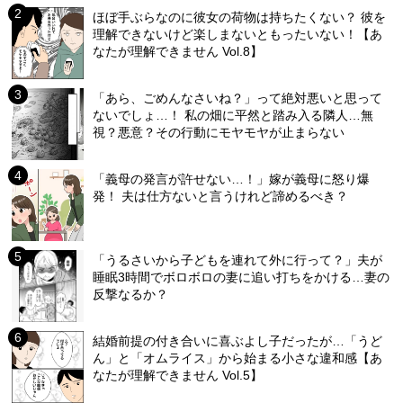
ほぼ手ぶらなのに彼女の荷物は持ちたくない？ 彼を
理解できないけど楽しまないともったいない！【あ
なたが理解できません Vol.8】
「あら、ごめんなさいね？」って絶対悪いと思って
ないでしょ…！ 私の畑に平然と踏み入る隣人…無
視？悪意？その行動にモヤモヤが止まらない
「義母の発言が許せない…！」嫁が義母に怒り爆
発！ 夫は仕方ないと言うけれど諦めるべき？
「うるさいから子どもを連れて外に行って？」夫が
睡眠3時間でボロボロの妻に追い打ちをかける…妻の
反撃なるか？
結婚前提の付き合いに喜ぶよし子だったが…「うど
ん」と「オムライス」から始まる小さな違和感【あ
なたが理解できません Vol.5】