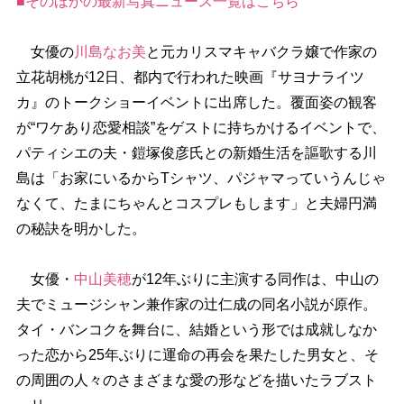
■そのほかの最新写真ニュース一覧はこちら
女優の
川島なお美
と元カリスマキャバクラ嬢で作家の
立花胡桃が12日、都内で行われた映画『サヨナライツ
カ』のトークショーイベントに出席した。覆面姿の観客
が“ワケあり恋愛相談”をゲストに持ちかけるイベントで、
パティシエの夫・鎧塚俊彦氏との新婚生活を謳歌する川
島は「お家にいるからTシャツ、パジャマっていうんじゃ
なくて、たまにちゃんとコスプレもします」と夫婦円満
の秘訣を明かした。
女優・
中山美穂
が12年ぶりに主演する同作は、中山の
夫でミュージシャン兼作家の辻仁成の同名小説が原作。
タイ・バンコクを舞台に、結婚という形では成就しなか
った恋から25年ぶりに運命の再会を果たした男女と、そ
の周囲の人々のさまざまな愛の形などを描いたラブスト