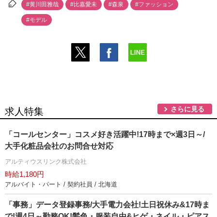
#黄川田雅哉
#比嘉愛未
#森泉
#ファッション
#モデル
さらに見る
求人特集
「コールセンター」コスメ好き活躍中!17時まで×週3日～/
大手化粧品会社のお問合せ対応
アルティウスリンク株式会社
時給1,180円
アルバイト・パート / 契約社員 / 北海道
「事務」データ登録事務/大手電力会社!土日祝休み&17時ま
で!週4日～勤務OK!髪色・服装自由&ヒゲ・ネイル・ピアス