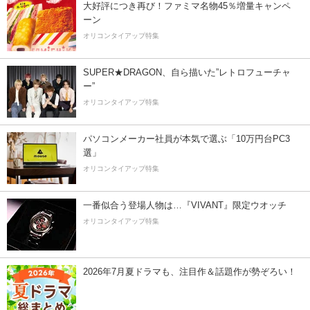
大好評につき再び！ファミマ名物45％増量キャンペ
ーン
オリコンタイアップ特集
SUPER★DRAGON、自ら描いた”レトロフューチャ
ー”
オリコンタイアップ特集
パソコンメーカー社員が本気で選ぶ「10万円台PC3
選」
オリコンタイアップ特集
一番似合う登場人物は…『VIVANT』限定ウオッチ
オリコンタイアップ特集
2026年7月夏ドラマも、注目作＆話題作が勢ぞろい！