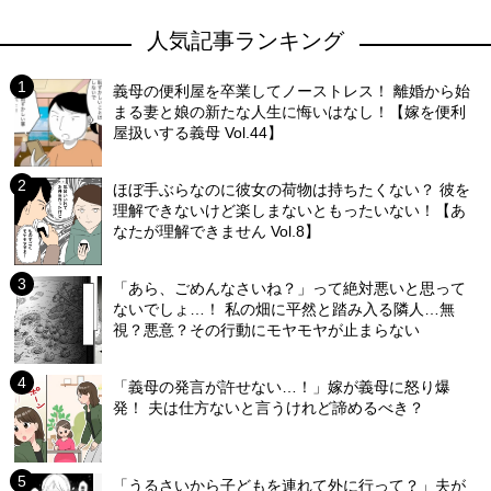
人気記事ランキング
義母の便利屋を卒業してノーストレス！ 離婚から始
まる妻と娘の新たな人生に悔いはなし！【嫁を便利
屋扱いする義母 Vol.44】
ほぼ手ぶらなのに彼女の荷物は持ちたくない？ 彼を
理解できないけど楽しまないともったいない！【あ
なたが理解できません Vol.8】
「あら、ごめんなさいね？」って絶対悪いと思って
ないでしょ…！ 私の畑に平然と踏み入る隣人…無
視？悪意？その行動にモヤモヤが止まらない
「義母の発言が許せない…！」嫁が義母に怒り爆
発！ 夫は仕方ないと言うけれど諦めるべき？
「うるさいから子どもを連れて外に行って？」夫が