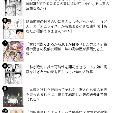
睡眠3時間でボロボロの妻に追い打ちをかける…妻の
反撃なるか？
結婚前提の付き合いに喜ぶよし子だったが…「うど
ん」と「オムライス」から始まる小さな違和感【あ
なたが理解できません Vol.5】
「嫁に問題があるから息子が目移りしたのよ！」義
母の驚きの見解に唖然…嫁の高学歴が原因だと主
張!?
「私が絶対に娘の可能性を開花させる…！」娘に高
額を注ぎ自分の夢を押しつけた母の大誤算
「元嫁と別れた理由ってそれ？」友人から夫の過去
を突っ込まれ不安…信じて結婚した夫の過去まで信
じれる？
「自転車借りたよ～！」って勝手に!? ママ友の常識