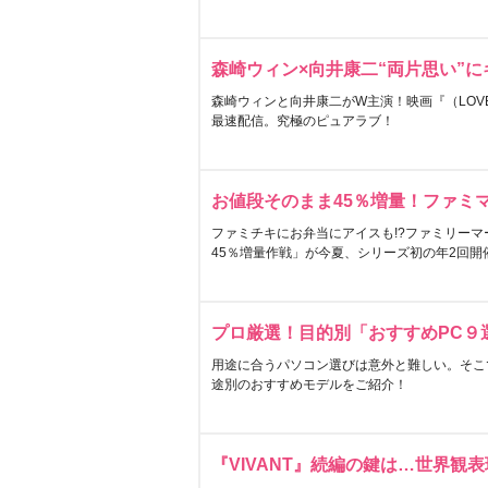
森崎ウィン×向井康二“両片思い”
森崎ウィンと向井康二がW主演！映画『（LOVE S
最速配信。究極のピュアラブ！
お値段そのまま45％増量！ファミ
ファミチキにお弁当にアイスも!?ファミリーマ
45％増量作戦」が今夏、シリーズ初の年2回開
プロ厳選！目的別「おすすめPC９
用途に合うパソコン選びは意外と難しい。そこ
途別のおすすめモデルをご紹介！
『VIVANT』続編の鍵は…世界観