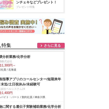
ンチェキなどプレゼント！
プレゼント特集
人特集
さらに見る
壌分析業務/化学分析
DB株式会社
1,300円～
社員 / 北海道
路指導アプリのコールセンター/短期来年
月末迄/土日祝休み/未経験可
式会社ベルシステム24
1,400円
バイト・パート / 契約社員 / 神奈川県
物に関する遺伝子実験補助業務/化学分析