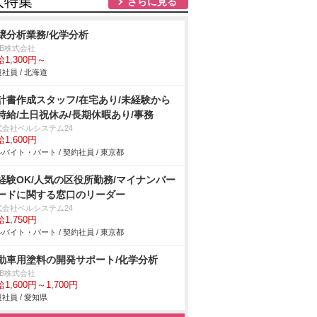
人特集
さらに見る
壌分析業務/化学分析
DB株式会社
1,300円～
社員 / 北海道
計書作成スタッフ/在宅あり/未経験から
時給/土日祝休み/長期休暇あり/事務
式会社ベルシステム24
1,600円
バイト・パート / 契約社員 / 東京都
経験OK/人気の区役所勤務/マイナンバー
ードに関する窓口のリーダー
式会社ベルシステム24
1,750円
バイト・パート / 契約社員 / 東京都
動車用塗料の開発サポート/化学分析
DB株式会社
1,600円～1,700円
社員 / 愛知県