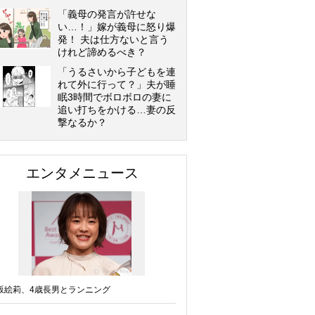
「義母の発言が許せな
い…！」嫁が義母に怒り爆
発！ 夫は仕方ないと言う
けれど諦めるべき？
「うるさいから子どもを連
れて外に行って？」夫が睡
眠3時間でボロボロの妻に
追い打ちをかける…妻の反
撃なるか？
エンタメニュース
坂絵莉、4歳長男とランニング