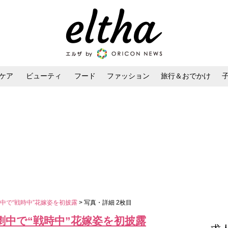
ケア
ビューティ
フード
ファッション
旅行＆おでかけ
ンケア
ダイエット・ボディケア
ヘアスタイル・ヘアアレンジ
中で“戦時中”花嫁姿を初披露
> 写真・詳細 2枚目
劇中で“戦時中”花嫁姿を初披露