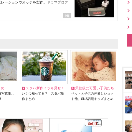
ラボレーションウオッチを製作。ドラマプロデ
とめ
スタバ新作イッキ見せ！
天使級に可愛い子供たち
猫写真集…
いくつ知ってる？ スタバ新
ペットと子供の仲良しショッ
リ
作まとめ
ト他、SNS話題キッズまとめ