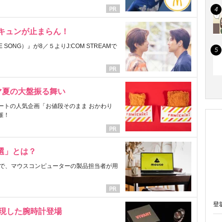
にキュンが止まらん！
ONG）』が8／５よりJ:COM STREAMで
マ夏の大盤振る舞い
ートの人気企画「お値段そのまま おかわり
催！
選」とは？
で、マウスコンピューターの製品担当者が用
登
表現した腕時計登場