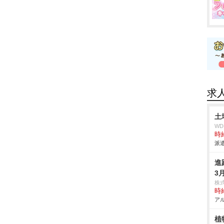
求
土
W
時給
派遣
進
3
株
時給
アル
植