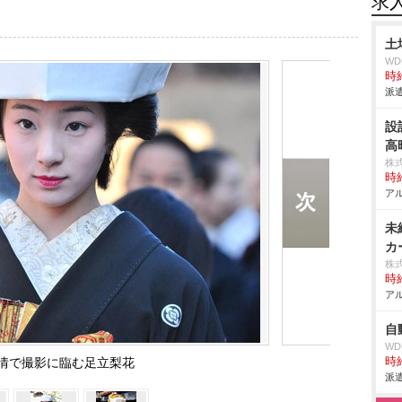
求
土
W
時給
派遣
設
高
株
時給
アル
未
カ
株
時給
アル
自
W
情で撮影に臨む足立梨花
時給
派遣