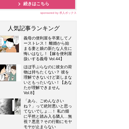
続きはこちら
sponsored by 求人ボックス
人気記事ランキング
義母の便利屋を卒業してノ
ーストレス！ 離婚から始
まる妻と娘の新たな人生に
悔いはなし！【嫁を便利屋
扱いする義母 Vol.44】
ほぼ手ぶらなのに彼女の荷
物は持ちたくない？ 彼を
理解できないけど楽しまな
いともったいない！【あな
たが理解できません
Vol.8】
「あら、ごめんなさい
ね？」って絶対悪いと思っ
てないでしょ…！ 私の畑
に平然と踏み入る隣人…無
視？悪意？その行動にモヤ
モヤが止まらない