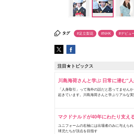
タグ
#足立梨花
#NHK
#デビュ
注目★トピックス
川島海荷さんと学ぶ 日常に潜む“人
「人身取引」って海外の話だと思ってませんか
起きています。川島海荷さんと学ぶリアルな実
マクドナルドが40年にわたり支え
ユニフォームの右袖には出場者のみに与えられ
球児たちが頂点を目指す