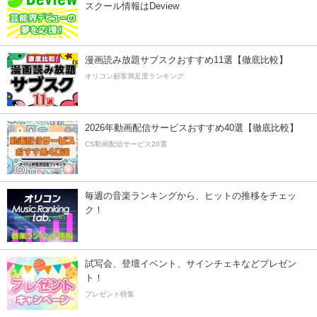
スクール情報はDeview
漫画読み放題サブスクおすすめ11選【徹底比較】
オリコン顧客満足度ランキング
2026年動画配信サービスおすすめ40選【徹底比較】
CS動画配信サービス20選
毎週の音楽ランキングから、ヒットの推移をチェッ
ク！
試写会、登壇イベント、サインチェキなどプレゼン
ト！
プレゼント特集