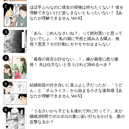
ほぼ手ぶらなのに彼女の荷物は持ちたくない？ 彼を
理解できないけど楽しまないともったいない！【あ
なたが理解できません Vol.8】
「あら、ごめんなさいね？」って絶対悪いと思って
ないでしょ…！ 私の畑に平然と踏み入る隣人…無
視？悪意？その行動にモヤモヤが止まらない
「義母の発言が許せない…！」嫁が義母に怒り爆
発！ 夫は仕方ないと言うけれど諦めるべき？
結婚前提の付き合いに喜ぶよし子だったが…「うど
ん」と「オムライス」から始まる小さな違和感【あ
なたが理解できません Vol.5】
「うるさいから子どもを連れて外に行って？」夫が
睡眠3時間でボロボロの妻に追い打ちをかける…妻の
反撃なるか？