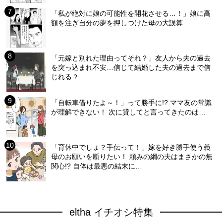
「私が絶対に娘の可能性を開花させる…！」娘に高
額を注ぎ自分の夢を押しつけた母の大誤算
「元嫁と別れた理由ってそれ？」友人から夫の過去
を突っ込まれ不安…信じて結婚した夫の過去まで信
じれる？
「自転車借りたよ～！」って勝手に!? ママ友の常識
が理解できない！ 次に貸してと言ってきたのは…
「育休中でしょ？手伝って！」嫁を好き勝手使う義
母のお願いを断りたい！ 頼みの綱の夫はまさかの無
関心!? 自体は最悪の結末に…
eltha イチオシ特集