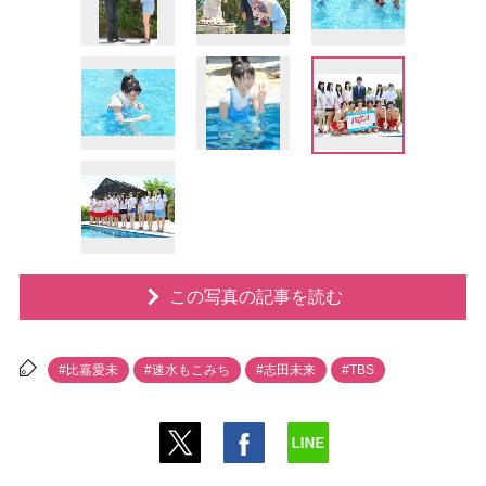
この写真の記事を読む
#比嘉愛未
#速水もこみち
#志田未来
#TBS