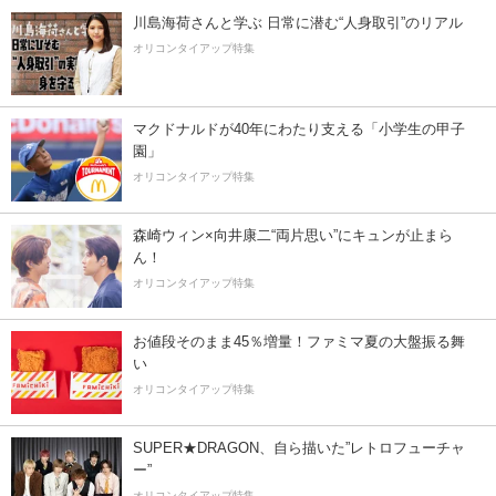
川島海荷さんと学ぶ 日常に潜む“人身取引”のリアル
オリコンタイアップ特集
マクドナルドが40年にわたり支える「小学生の甲子
園」
オリコンタイアップ特集
森崎ウィン×向井康二“両片思い”にキュンが止まら
ん！
オリコンタイアップ特集
お値段そのまま45％増量！ファミマ夏の大盤振る舞
い
オリコンタイアップ特集
SUPER★DRAGON、自ら描いた”レトロフューチャ
ー”
オリコンタイアップ特集