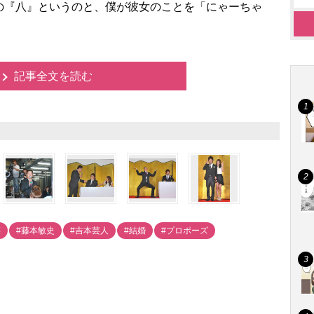
『八』というのと、僕が彼女のことを「にゃーちゃ
記事全文を読む
菜
#藤本敏史
#吉本芸人
#結婚
#プロポーズ