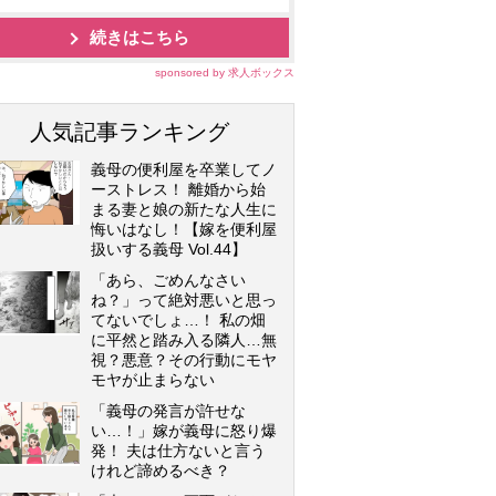
続きはこちら
sponsored by 求人ボックス
人気記事ランキング
義母の便利屋を卒業してノ
ーストレス！ 離婚から始
まる妻と娘の新たな人生に
悔いはなし！【嫁を便利屋
扱いする義母 Vol.44】
「あら、ごめんなさい
ね？」って絶対悪いと思っ
てないでしょ…！ 私の畑
に平然と踏み入る隣人…無
視？悪意？その行動にモヤ
モヤが止まらない
「義母の発言が許せな
い…！」嫁が義母に怒り爆
発！ 夫は仕方ないと言う
けれど諦めるべき？