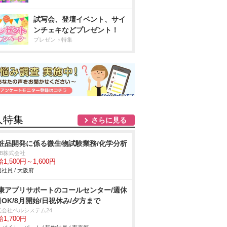
試写会、登壇イベント、サイ
ンチェキなどプレゼント！
プレゼント特集
人特集
さらに見る
粧品開発に係る微生物試験業務/化学分析
DB株式会社
1,500円～1,600円
社員 / 大阪府
康アプリサポートのコールセンター/週休
日OK/8月開始/日祝休み/夕方まで
式会社ベルシステム24
1,700円