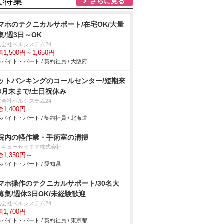
人特集
さらに見る
マホのテクニカルサポート/在宅OK/大量
集/週3日～OK
式会社ベルシステム24
1,500円～1,650円
バイト・パート / 契約社員 / 大阪府
ットバンキングのコールセンター/短期来
3月末まで/土日祝休み
式会社ベルシステム24
1,400円
バイト・パート / 契約社員 / 北海道
院内の軽作業・手術室の清掃
タキューセイモア株式会社
1,350円～
バイト・パート / 愛知県
マホ操作のテクニカルサポート/30名大
募集/週休3日OK/未経験歓迎
式会社ベルシステム24
1,700円
バイト・パート / 契約社員 / 東京都