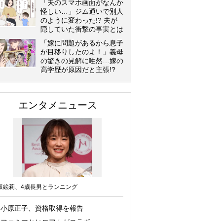
「夫のスマホ画面がなんか
怪しい…」ジム通いで別人
のように変わった!? 夫が
隠していた衝撃の事実とは
「嫁に問題があるから息子
が目移りしたのよ！」義母
の驚きの見解に唖然…嫁の
高学歴が原因だと主張!?
エンタメニュース
坂絵莉、4歳長男とランニング
小原正子、資格取得を報告