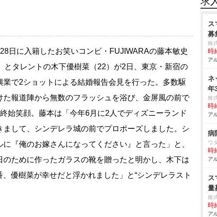
求
ス
募
株
28日に入籍したお笑いコンビ・FUJIWARAの藤本敏史
時給
アル
9）とタレントの木下優樹菜（22）が2日、東京・新宿の
ネ
興業で2ショットによる結婚報告会見を行った。多数駆
年
けた報道陣から無数のフラッシュを浴び、金屏風の前で
株
時給
は終始笑顔。藤本は「今年6月に2人でディズニーランド
アル
きまして、シンデレラ城の前でプロポーズしました。シ
病
ワ
ルに『俺のお嫁さんになってください』と言った」と、
時給
日のために作ったガラスの靴を贈ったと明かし、木下は
アル
番、優樹菜が幸せだと浮かれました」と“シンデレラスト
ス
量
株
時給
アル