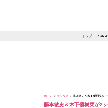
トップ
ヘルス
メイク・コスメ・スキ
ホーム
＞
エンタメ
＞ 藤本敏史＆木下優樹菜が
藤本敏史＆木下優樹菜が2