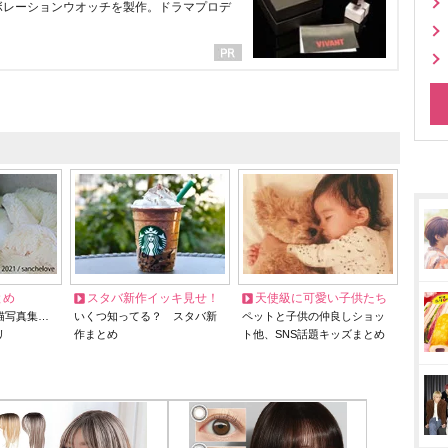
ラボレーションウオッチを製作。ドラマプロデ
とめ
スタバ新作イッキ見せ！
天使級に可愛い子供たち
猫写真集…
いくつ知ってる？ スタバ新
ペットと子供の仲良しショッ
リ
作まとめ
ト他、SNS話題キッズまとめ