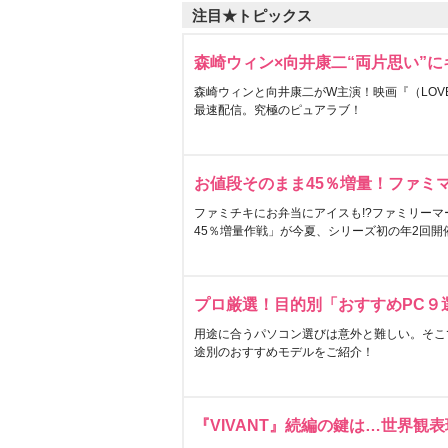
注目★トピックス
森崎ウィン×向井康二“両片思い”
森崎ウィンと向井康二がW主演！映画『（LOVE S
最速配信。究極のピュアラブ！
お値段そのまま45％増量！ファミ
ファミチキにお弁当にアイスも!?ファミリーマ
45％増量作戦」が今夏、シリーズ初の年2回開
プロ厳選！目的別「おすすめPC９
用途に合うパソコン選びは意外と難しい。そこ
途別のおすすめモデルをご紹介！
『VIVANT』続編の鍵は…世界観