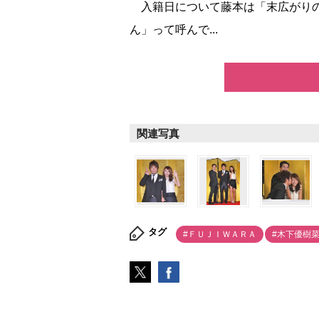
入籍日について藤本は「末広がりの
ん」って呼んで...
関連写真
タグ
#ＦＵＪＩＷＡＲＡ
#木下優樹