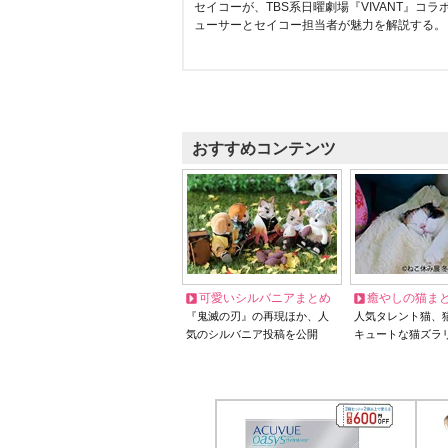
セイコーが、TBS系日曜劇場『VIVANT』コ
ューサーとセイコー担当者が魅力を解説する。
おすすめコンテンツ
可愛いシルバニアまとめ
癒やしの猫ま
『鬼滅の刃』の再現ほか、人
人気タレント猫、
気のシルバニア投稿を公開
キュートな猫ズラ