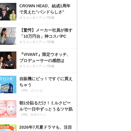
CROWN HEAD、結成1周年
で見えた”バンドらしさ”
オリコンタイアップ特集
【驚愕】メーカー社員が推す
「10万円台」神コスパPC
オリコンタイアップ特集
『VIVANT』限定ウオッチ、
プロデューサーの感想は
オリコンタイアップ特集
自販機にピッ！ですぐに買え
ちゃう
（PR）ジハンピ
朝1分貼るだけ！ミルクピー
ルで一日中ずっとうるツヤ肌
（PR）サボリーノ
2026年7月夏ドラマも、注目