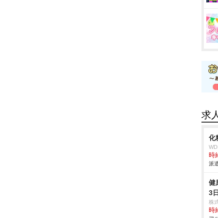
求
化
W
時給
派遣
健
3
株
時給