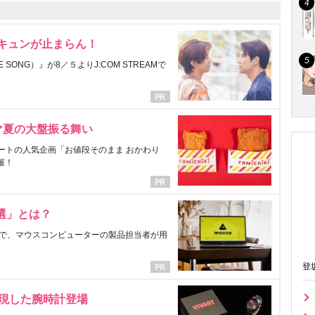
にキュンが止まらん！
ONG）』が8／５よりJ:COM STREAMで
マ夏の大盤振る舞い
ートの人気企画「お値段そのまま おかわり
催！
選」とは？
で、マウスコンピューターの製品担当者が用
登
表現した腕時計登場