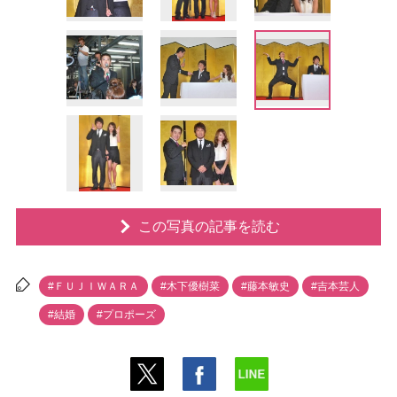
この写真の記事を読む
#ＦＵＪＩＷＡＲＡ
#木下優樹菜
#藤本敏史
#吉本芸人
#結婚
#プロポーズ