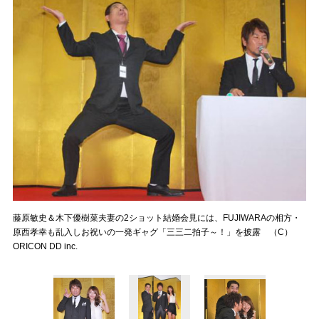
藤原敏史＆木下優樹菜夫妻の2ショット結婚会見には、FUJIWARAの相方・
原西孝幸も乱入しお祝いの一発ギャグ「三三二拍子～！」を披露 （C）
ORICON DD inc.