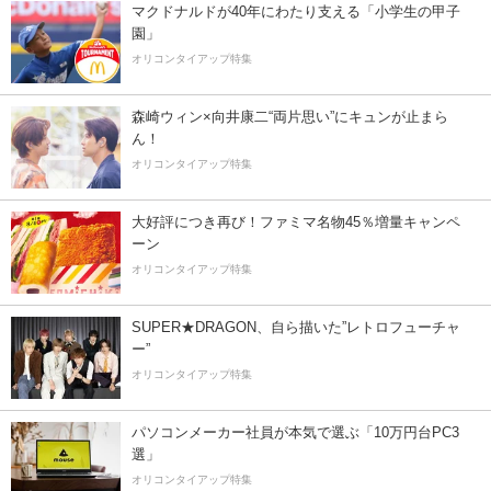
マクドナルドが40年にわたり支える「小学生の甲子
園」
オリコンタイアップ特集
森崎ウィン×向井康二“両片思い”にキュンが止まら
ん！
オリコンタイアップ特集
大好評につき再び！ファミマ名物45％増量キャンペ
ーン
オリコンタイアップ特集
SUPER★DRAGON、自ら描いた”レトロフューチャ
ー”
オリコンタイアップ特集
パソコンメーカー社員が本気で選ぶ「10万円台PC3
選」
オリコンタイアップ特集