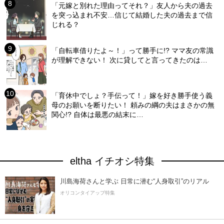
「元嫁と別れた理由ってそれ？」友人から夫の過去
を突っ込まれ不安…信じて結婚した夫の過去まで信
じれる？
「自転車借りたよ～！」って勝手に!? ママ友の常識
が理解できない！ 次に貸してと言ってきたのは…
「育休中でしょ？手伝って！」嫁を好き勝手使う義
母のお願いを断りたい！ 頼みの綱の夫はまさかの無
関心!? 自体は最悪の結末に…
eltha イチオシ特集
川島海荷さんと学ぶ 日常に潜む“人身取引”のリアル
オリコンタイアップ特集