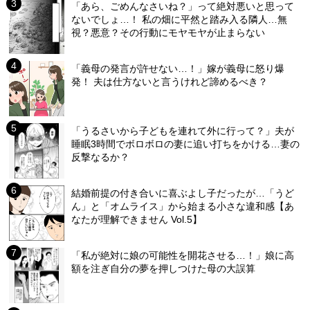
「あら、ごめんなさいね？」って絶対悪いと思って
ないでしょ…！ 私の畑に平然と踏み入る隣人…無
視？悪意？その行動にモヤモヤが止まらない
「義母の発言が許せない…！」嫁が義母に怒り爆
発！ 夫は仕方ないと言うけれど諦めるべき？
「うるさいから子どもを連れて外に行って？」夫が
睡眠3時間でボロボロの妻に追い打ちをかける…妻の
反撃なるか？
結婚前提の付き合いに喜ぶよし子だったが…「うど
ん」と「オムライス」から始まる小さな違和感【あ
なたが理解できません Vol.5】
「私が絶対に娘の可能性を開花させる…！」娘に高
額を注ぎ自分の夢を押しつけた母の大誤算