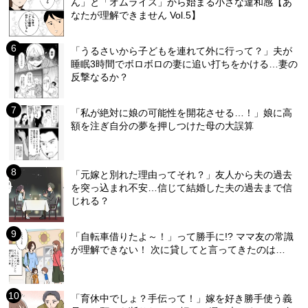
ん」と「オムライス」から始まる小さな違和感【あ
なたが理解できません Vol.5】
「うるさいから子どもを連れて外に行って？」夫が
睡眠3時間でボロボロの妻に追い打ちをかける…妻の
反撃なるか？
「私が絶対に娘の可能性を開花させる…！」娘に高
額を注ぎ自分の夢を押しつけた母の大誤算
「元嫁と別れた理由ってそれ？」友人から夫の過去
を突っ込まれ不安…信じて結婚した夫の過去まで信
じれる？
「自転車借りたよ～！」って勝手に!? ママ友の常識
が理解できない！ 次に貸してと言ってきたのは…
「育休中でしょ？手伝って！」嫁を好き勝手使う義