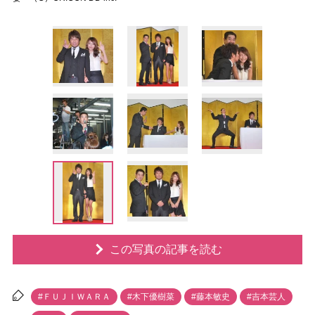
この写真の記事を読む
#ＦＵＪＩＷＡＲＡ
#木下優樹菜
#藤本敏史
#吉本芸人