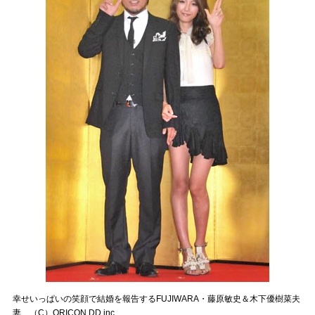
幸せいっぱいの笑顔で結婚を報告するFUJIWARA・藤原敏史＆木下優樹菜夫
妻 （C）ORICON DD inc.