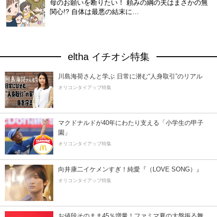
母のお願いを断りたい！ 頼みの綱の夫はまさかの無
関心!? 自体は最悪の結末に…
eltha イチオシ特集
川島海荷さんと学ぶ 日常に潜む“人身取引”のリアル
オリコンタイアップ特集
マクドナルドが40年にわたり支える「小学生の甲子
園」
オリコンタイアップ特集
向井康二イケメンすぎ！純愛『（LOVE SONG）』
オリコンタイアップ特集
お値段そのまま45％増量！ファミマ夏の大盤振る舞