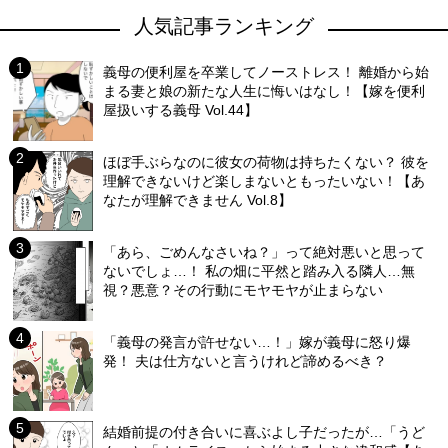
人気記事ランキング
義母の便利屋を卒業してノーストレス！ 離婚から始
まる妻と娘の新たな人生に悔いはなし！【嫁を便利
屋扱いする義母 Vol.44】
ほぼ手ぶらなのに彼女の荷物は持ちたくない？ 彼を
理解できないけど楽しまないともったいない！【あ
なたが理解できません Vol.8】
「あら、ごめんなさいね？」って絶対悪いと思って
ないでしょ…！ 私の畑に平然と踏み入る隣人…無
視？悪意？その行動にモヤモヤが止まらない
「義母の発言が許せない…！」嫁が義母に怒り爆
発！ 夫は仕方ないと言うけれど諦めるべき？
結婚前提の付き合いに喜ぶよし子だったが…「うど