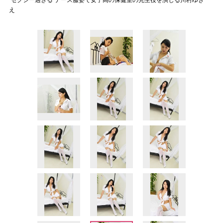
“セクシー過ぎる”ナース服姿で女子高の保健室の先生役を演じる川村ゆき
え