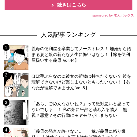
続きはこちら
sponsored by 求人ボックス
人気記事ランキング
義母の便利屋を卒業してノーストレス！ 離婚から始
まる妻と娘の新たな人生に悔いはなし！【嫁を便利
屋扱いする義母 Vol.44】
ほぼ手ぶらなのに彼女の荷物は持ちたくない？ 彼を
理解できないけど楽しまないともったいない！【あ
なたが理解できません Vol.8】
「あら、ごめんなさいね？」って絶対悪いと思って
ないでしょ…！ 私の畑に平然と踏み入る隣人…無
視？悪意？その行動にモヤモヤが止まらない
「義母の発言が許せない…！」嫁が義母に怒り爆