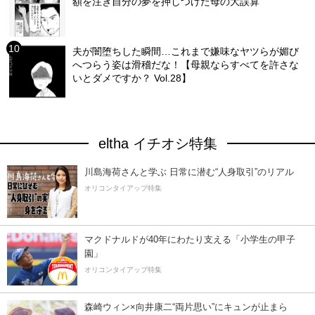
額を注ぎ自分の夢を押しつけた母の大誤算
夫が闇堕ちした瞬間…これまで嫌味なヤツらが媚び
へつらう姿は滑稽だな！【母親ならすべてを許さな
いとダメですか？ Vol.28】
eltha イチオシ特集
川島海荷さんと学ぶ 日常に潜む“人身取引”のリアル
オリコンタイアップ特集
マクドナルドが40年にわたり支える「小学生の甲子
園」
オリコンタイアップ特集
森崎ウィン×向井康二“両片思い”にキュンが止まら