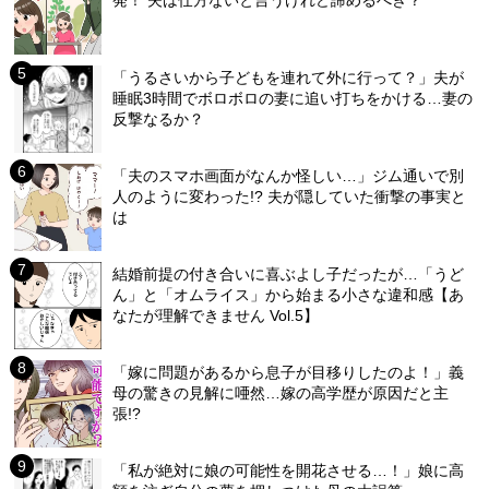
発！ 夫は仕方ないと言うけれど諦めるべき？
「うるさいから子どもを連れて外に行って？」夫が
睡眠3時間でボロボロの妻に追い打ちをかける…妻の
反撃なるか？
「夫のスマホ画面がなんか怪しい…」ジム通いで別
人のように変わった!? 夫が隠していた衝撃の事実と
は
結婚前提の付き合いに喜ぶよし子だったが…「うど
ん」と「オムライス」から始まる小さな違和感【あ
なたが理解できません Vol.5】
「嫁に問題があるから息子が目移りしたのよ！」義
母の驚きの見解に唖然…嫁の高学歴が原因だと主
張!?
「私が絶対に娘の可能性を開花させる…！」娘に高