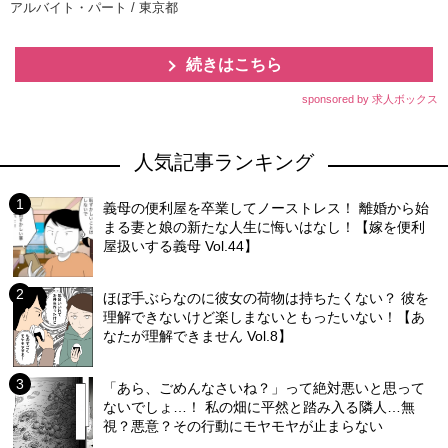
アルバイト・パート / 東京都
続きはこちら
sponsored by 求人ボックス
人気記事ランキング
義母の便利屋を卒業してノーストレス！ 離婚から始
まる妻と娘の新たな人生に悔いはなし！【嫁を便利
屋扱いする義母 Vol.44】
ほぼ手ぶらなのに彼女の荷物は持ちたくない？ 彼を
理解できないけど楽しまないともったいない！【あ
なたが理解できません Vol.8】
「あら、ごめんなさいね？」って絶対悪いと思って
ないでしょ…！ 私の畑に平然と踏み入る隣人…無
視？悪意？その行動にモヤモヤが止まらない