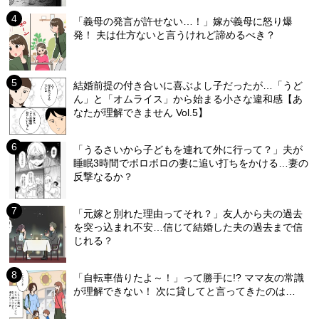
「義母の発言が許せない…！」嫁が義母に怒り爆
発！ 夫は仕方ないと言うけれど諦めるべき？
結婚前提の付き合いに喜ぶよし子だったが…「うど
ん」と「オムライス」から始まる小さな違和感【あ
なたが理解できません Vol.5】
「うるさいから子どもを連れて外に行って？」夫が
睡眠3時間でボロボロの妻に追い打ちをかける…妻の
反撃なるか？
「元嫁と別れた理由ってそれ？」友人から夫の過去
を突っ込まれ不安…信じて結婚した夫の過去まで信
じれる？
「自転車借りたよ～！」って勝手に!? ママ友の常識
が理解できない！ 次に貸してと言ってきたのは…