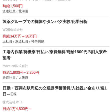
時給1,500円
派遣社員 / 北海道
製薬グループでの抗体やタンパク実験/化学分析
WDB株式会社
月給34万円～38万円
正社員 / 派遣社員 / 神奈川県
工場内作業/待機寮/日払い/寮費無料/時給1800円/8割入寮希
望者
move on株式会社
時給1,800円～2,250円
派遣社員 / 大阪府
日勤・西調布駅周辺の交通誘導警備員/入社祝い金あり/週1
日～OK
株式会社MSK
日給1万4,500円～