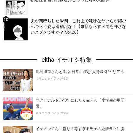
夫が闇堕ちした瞬間…これまで嫌味なヤツらが媚び
へつらう姿は滑稽だな！【母親ならすべてを許さな
いとダメですか？ Vol.28】
eltha イチオシ特集
川島海荷さんと学ぶ 日常に潜む“人身取引”のリアル
オリコンタイアップ特集
マクドナルドが40年にわたり支える「小学生の甲子
園」
オリコンタイアップ特集
イケメンてんこ盛り！尊すぎる男子の純情ラブに胸