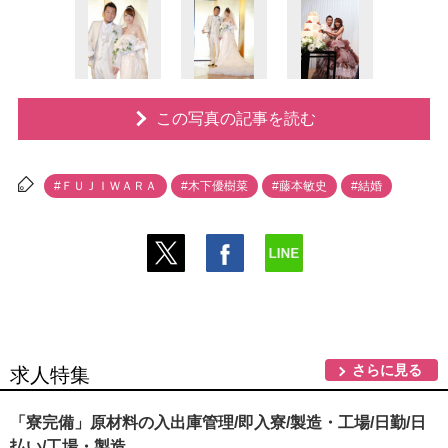
この写真の記事を読む
#ＦＵＪＩＷＡＲＡ
#木下優樹菜
#藤本敏史
#結婚
さらに見る
求人特集
「寮完備」原材料の入出庫管理/即入寮/製造・工場/日勤/日
払い/工場・製造