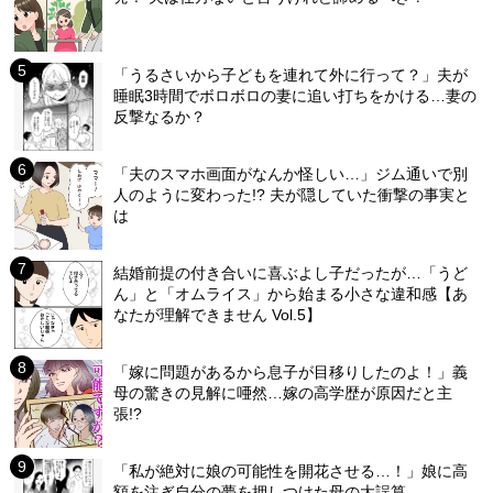
「うるさいから子どもを連れて外に行って？」夫が
睡眠3時間でボロボロの妻に追い打ちをかける…妻の
反撃なるか？
「夫のスマホ画面がなんか怪しい…」ジム通いで別
人のように変わった!? 夫が隠していた衝撃の事実と
は
結婚前提の付き合いに喜ぶよし子だったが…「うど
ん」と「オムライス」から始まる小さな違和感【あ
なたが理解できません Vol.5】
「嫁に問題があるから息子が目移りしたのよ！」義
母の驚きの見解に唖然…嫁の高学歴が原因だと主
張!?
「私が絶対に娘の可能性を開花させる…！」娘に高
額を注ぎ自分の夢を押しつけた母の大誤算