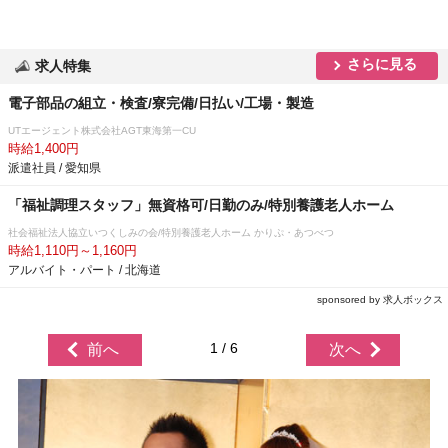
さらに見る
求人特集
電子部品の組立・検査/寮完備/日払い/工場・製造
UTエージェント株式会社AGT東海第一CU
時給1,400円
派遣社員 / 愛知県
「福祉調理スタッフ」無資格可/日勤のみ/特別養護老人ホーム
社会福祉法人協立いつくしみの会/特別養護老人ホーム かりぷ・あつべつ
時給1,110円～1,160円
アルバイト・パート / 北海道
sponsored by 求人ボックス
1 / 6
前へ
次へ