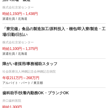
株式会社京栄センター
時給1,150円～1,438円
派遣社員 / 北海道
「寮完備」食品の製造加工/原料投入・梱包/即入寮/製造・工
場/日勤/日払い
株式会社京栄センター
時給1,100円～1,375円
派遣社員 / 北海道
障がい者採用/事務補助スタッフ
社会医療法人神鋼記念会神鋼記念病院
年収211万円～268万円
アルバイト・パート / 東京都
歯科助手/扶養内勤務OK・ブランクOK
井口歯科医院
時給1,300円