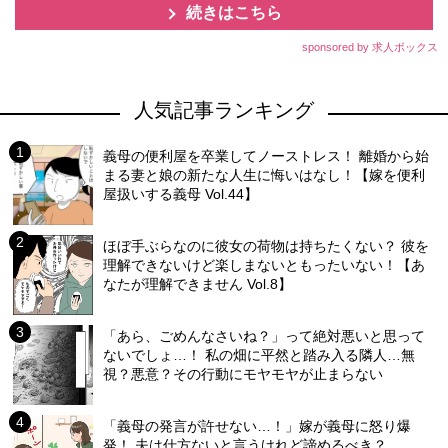
続きはこちら
sponsored by 求人ボックス
人気記事ランキング
義母の便利屋を卒業してノーストレス！ 離婚から始
まる妻と娘の新たな人生に悔いはなし！【嫁を便利
屋扱いする義母 Vol.44】
ほぼ手ぶらなのに彼女の荷物は持ちたくない？ 彼を
理解できないけど楽しまないともったいない！【あ
なたが理解できません Vol.8】
「あら、ごめんなさいね？」って絶対悪いと思って
ないでしょ…！ 私の畑に平然と踏み入る隣人…無
視？悪意？その行動にモヤモヤが止まらない
「義母の発言が許せない…！」嫁が義母に怒り爆
発！ 夫は仕方ないと言うけれど諦めるべき？