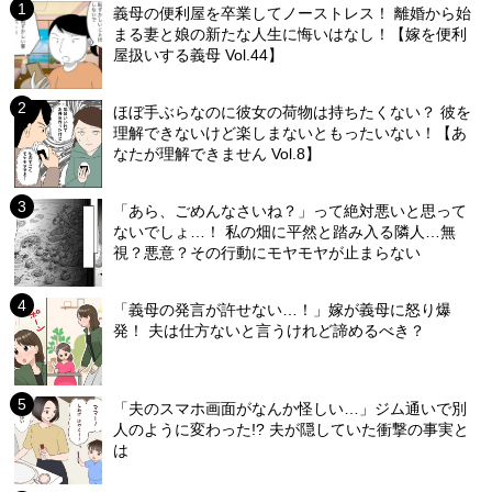
義母の便利屋を卒業してノーストレス！ 離婚から始
まる妻と娘の新たな人生に悔いはなし！【嫁を便利
屋扱いする義母 Vol.44】
ほぼ手ぶらなのに彼女の荷物は持ちたくない？ 彼を
理解できないけど楽しまないともったいない！【あ
なたが理解できません Vol.8】
「あら、ごめんなさいね？」って絶対悪いと思って
ないでしょ…！ 私の畑に平然と踏み入る隣人…無
視？悪意？その行動にモヤモヤが止まらない
「義母の発言が許せない…！」嫁が義母に怒り爆
発！ 夫は仕方ないと言うけれど諦めるべき？
「夫のスマホ画面がなんか怪しい…」ジム通いで別
人のように変わった!? 夫が隠していた衝撃の事実と
は