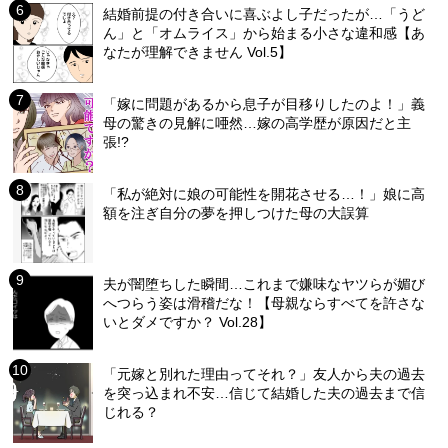
結婚前提の付き合いに喜ぶよし子だったが…「うど
ん」と「オムライス」から始まる小さな違和感【あ
なたが理解できません Vol.5】
「嫁に問題があるから息子が目移りしたのよ！」義
母の驚きの見解に唖然…嫁の高学歴が原因だと主
張!?
「私が絶対に娘の可能性を開花させる…！」娘に高
額を注ぎ自分の夢を押しつけた母の大誤算
夫が闇堕ちした瞬間…これまで嫌味なヤツらが媚び
へつらう姿は滑稽だな！【母親ならすべてを許さな
いとダメですか？ Vol.28】
「元嫁と別れた理由ってそれ？」友人から夫の過去
を突っ込まれ不安…信じて結婚した夫の過去まで信
じれる？