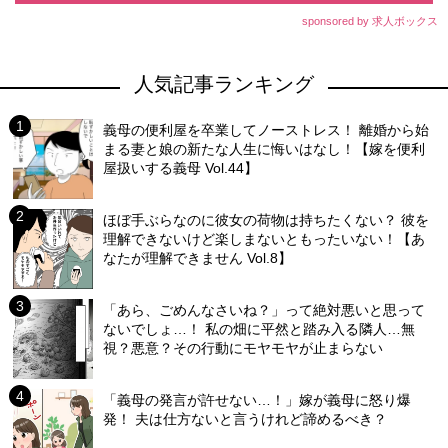
sponsored by 求人ボックス
人気記事ランキング
義母の便利屋を卒業してノーストレス！ 離婚から始
まる妻と娘の新たな人生に悔いはなし！【嫁を便利
屋扱いする義母 Vol.44】
ほぼ手ぶらなのに彼女の荷物は持ちたくない？ 彼を
理解できないけど楽しまないともったいない！【あ
なたが理解できません Vol.8】
「あら、ごめんなさいね？」って絶対悪いと思って
ないでしょ…！ 私の畑に平然と踏み入る隣人…無
視？悪意？その行動にモヤモヤが止まらない
「義母の発言が許せない…！」嫁が義母に怒り爆
発！ 夫は仕方ないと言うけれど諦めるべき？