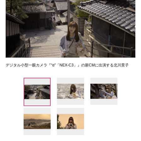
デジタル小型一眼カメラ『“α”「NEX-C3」』の新CMに出演する北川景子