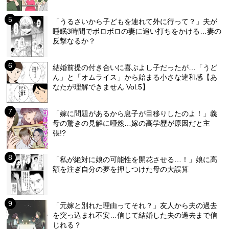
「うるさいから子どもを連れて外に行って？」夫が
睡眠3時間でボロボロの妻に追い打ちをかける…妻の
反撃なるか？
結婚前提の付き合いに喜ぶよし子だったが…「うど
ん」と「オムライス」から始まる小さな違和感【あ
なたが理解できません Vol.5】
「嫁に問題があるから息子が目移りしたのよ！」義
母の驚きの見解に唖然…嫁の高学歴が原因だと主
張!?
「私が絶対に娘の可能性を開花させる…！」娘に高
額を注ぎ自分の夢を押しつけた母の大誤算
「元嫁と別れた理由ってそれ？」友人から夫の過去
を突っ込まれ不安…信じて結婚した夫の過去まで信
じれる？