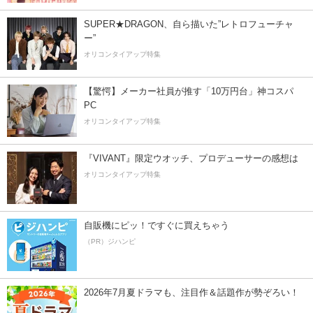
SUPER★DRAGON、自ら描いた”レトロフューチャ
ー”
オリコンタイアップ特集
【驚愕】メーカー社員が推す「10万円台」神コスパ
PC
オリコンタイアップ特集
『VIVANT』限定ウオッチ、プロデューサーの感想は
オリコンタイアップ特集
自販機にピッ！ですぐに買えちゃう
（PR）ジハンピ
2026年7月夏ドラマも、注目作＆話題作が勢ぞろい！