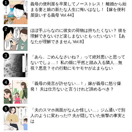
義母の便利屋を卒業してノーストレス！ 離婚から始
まる妻と娘の新たな人生に悔いはなし！【嫁を便利
屋扱いする義母 Vol.44】
ほぼ手ぶらなのに彼女の荷物は持ちたくない？ 彼を
理解できないけど楽しまないともったいない！【あ
なたが理解できません Vol.8】
「あら、ごめんなさいね？」って絶対悪いと思って
ないでしょ…！ 私の畑に平然と踏み入る隣人…無
視？悪意？その行動にモヤモヤが止まらない
「義母の発言が許せない…！」嫁が義母に怒り爆
発！ 夫は仕方ないと言うけれど諦めるべき？
「夫のスマホ画面がなんか怪しい…」ジム通いで別
人のように変わった!? 夫が隠していた衝撃の事実と
は