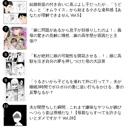
結婚前提の付き合いに喜ぶよし子だったが…「うど
ん」と「オムライス」から始まる小さな違和感【あ
なたが理解できません Vol.5】
「嫁に問題があるから息子が目移りしたのよ！」義
母の驚きの見解に唖然…嫁の高学歴が原因だと主
張!?
「私が絶対に娘の可能性を開花させる…！」娘に高
額を注ぎ自分の夢を押しつけた母の大誤算
「うるさいから子どもを連れて外に行って？」夫が
睡眠3時間でボロボロの妻に追い打ちをかける…妻の
反撃なるか？
夫が闇堕ちした瞬間…これまで嫌味なヤツらが媚び
へつらう姿は滑稽だな！【母親ならすべてを許さな
いとダメですか？ Vol.28】