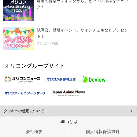
毎週の音楽ランキングから、ヒットの推移をチェッ
ク！
試写会、登壇イベント、サインチェキなどプレゼン
ト！
プレゼント特集
オリコングループサイト
クッキーの使用について
このサイトでは Cookie を使用して、ユーザーに合わせたコンテンツや広告の
elthaとは
表示、ソーシャル メディア機能の提供、広告の表示回数やクリック数の測定を
会社概要
個人情報保護方針
行っています。
また、ユーザーによるサイトの利用状況についても情報を収集し、ソーシャル