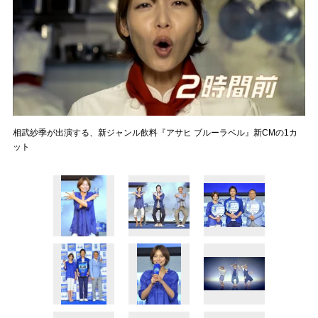
相武紗季が出演する、新ジャンル飲料『アサヒ ブルーラベル』新CMの1カ
ット