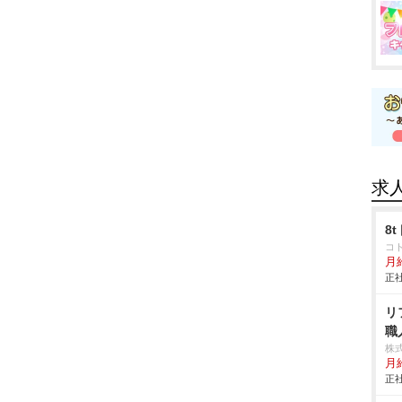
求
8
コ
月
正社
リ
職
株
月
正社