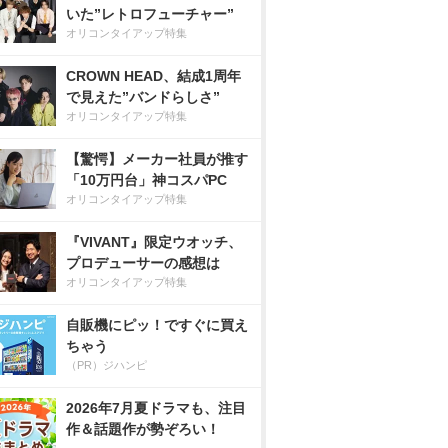
いた”レトロフューチャー”
オリコンタイアップ特集
CROWN HEAD、結成1周年
で見えた”バンドらしさ”
オリコンタイアップ特集
【驚愕】メーカー社員が推す
「10万円台」神コスパPC
オリコンタイアップ特集
『VIVANT』限定ウオッチ、
プロデューサーの感想は
オリコンタイアップ特集
自販機にピッ！ですぐに買え
ちゃう
（PR）ジハンピ
2026年7月夏ドラマも、注目
作＆話題作が勢ぞろい！