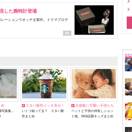
表現した腕時計登場
ラボレーションウオッチを製作。ドラマプロデ
とめ
スタバ新作イッキ見せ！
天使級に可愛い子供たち
猫写真集…
いくつ知ってる？ スタバ新
ペットと子供の仲良しショッ
リ
作まとめ
ト他、SNS話題キッズまとめ