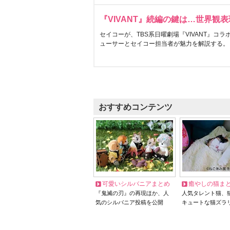
『VIVANT』続編の鍵は…世界観
セイコーが、TBS系日曜劇場『VIVANT』コ
ューサーとセイコー担当者が魅力を解説する。
おすすめコンテンツ
可愛いシルバニアまとめ
癒やしの猫ま
『鬼滅の刃』の再現ほか、人
人気タレント猫、
気のシルバニア投稿を公開
キュートな猫ズラ