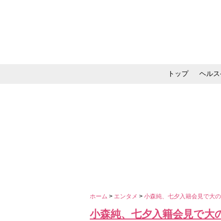
トップ
ヘルス
メイク・コスメ・スキ
ホーム
>
エンタメ
>
小森純、七夕入籍会見で大
小森純、七夕入籍会見で大