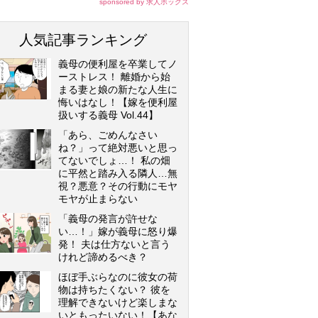
sponsored by 求人ボックス
人気記事ランキング
義母の便利屋を卒業してノ
ーストレス！ 離婚から始
まる妻と娘の新たな人生に
悔いはなし！【嫁を便利屋
扱いする義母 Vol.44】
「あら、ごめんなさい
ね？」って絶対悪いと思っ
てないでしょ…！ 私の畑
に平然と踏み入る隣人…無
視？悪意？その行動にモヤ
モヤが止まらない
「義母の発言が許せな
い…！」嫁が義母に怒り爆
発！ 夫は仕方ないと言う
けれど諦めるべき？
ほぼ手ぶらなのに彼女の荷
物は持ちたくない？ 彼を
理解できないけど楽しまな
いともったいない！【あな