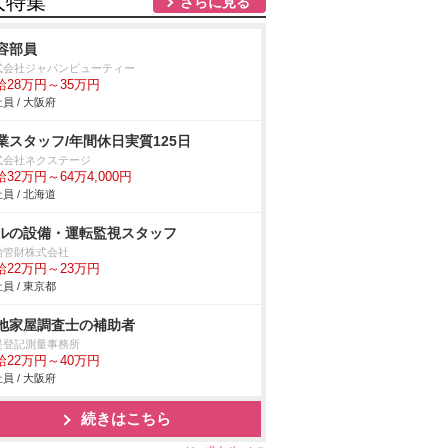
人特集
さらに見る
容部員
式会社ジャパンビューティー
給28万円～35万円
員 / 大阪府
業スタッフ/年間休日実質125日
式会社ネクステージ
32万円～64万4,000円
員 / 北海道
ルの設備・運転監視スタッフ
治管財株式会社
給22万円～23万円
員 / 東京都
地家屋調査士の補助者
堤登記測量事務所
給22万円～40万円
員 / 大阪府
続きはこちら