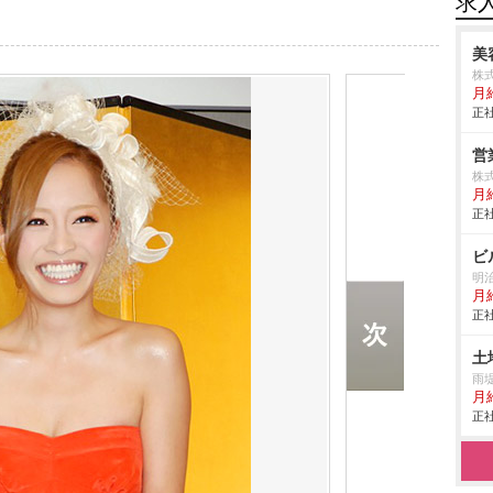
求
美
株
月
正社
営
株
月給
正社
ビ
明
月
正社
土
雨
月
正社