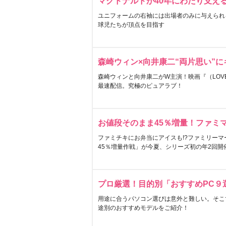
マクドナルドが40年にわたり支え
ユニフォームの右袖には出場者のみに与えられ
球児たちが頂点を目指す
森崎ウィン×向井康二“両片思い”
森崎ウィンと向井康二がW主演！映画『（LOVE S
最速配信。究極のピュアラブ！
お値段そのまま45％増量！ファミ
ファミチキにお弁当にアイスも!?ファミリーマ
45％増量作戦」が今夏、シリーズ初の年2回開
プロ厳選！目的別「おすすめPC９
用途に合うパソコン選びは意外と難しい。そこ
途別のおすすめモデルをご紹介！