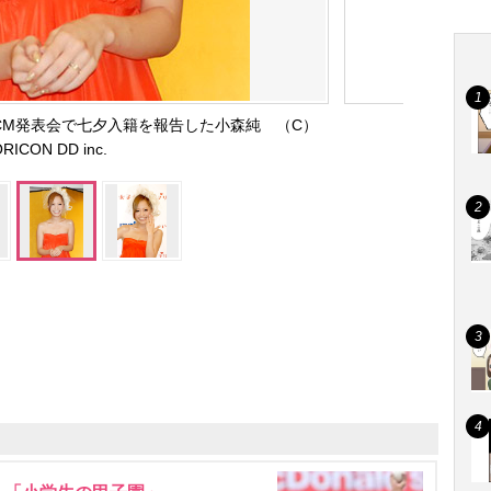
新CM発表会で七夕入籍を報告した小森純 （C）
ORICON DD inc.