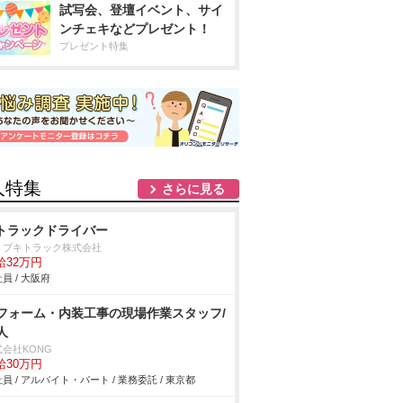
試写会、登壇イベント、サイ
ンチェキなどプレゼント！
プレゼント特集
人特集
さらに見る
tトラックドライバー
トブキトラック株式会社
給32万円
員 / 大阪府
フォーム・内装工事の現場作業スタッフ/
人
式会社KONG
給30万円
員 / アルバイト・パート / 業務委託 / 東京都