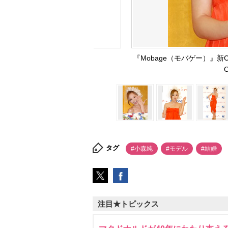
『Mobage（モバゲー）』
タグ
#小森純
#モデル
#結婚
注目★トピックス