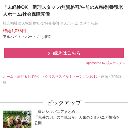
「未経験OK」調理スタッフ/無資格可/午前のみ/特別養護老
人ホーム/社会保障完備
社会福祉法人幌延福祉会/特別養護老人ホーム こざくら荘
時給1,075円
アルバイト・パート / 北海道
続きはこちら
sponsored by 求人ボックス
ホーム
>
旅行＆おでかけ
>
クリスマスイルミネーション2015
> 画像・写真詳
細
ピックアップ
可愛いシルバニアまとめ
『鬼滅の刃』の再現ほか、人気のシルバニア投稿を
公開