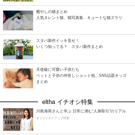
癒やしの猫まとめ
人気タレント猫、猫写真集…キュートな猫ズラリ
スタバ新作イッキ見せ！
いくつ知ってる？ スタバ新作まとめ
天使級に可愛い子供たち
ペットと子供の仲良しショット他、SNS話題キッズ
まとめ
eltha イチオシ特集
川島海荷さんと学ぶ 日常に潜む“人身取引”のリアル
オリコンタイアップ特集