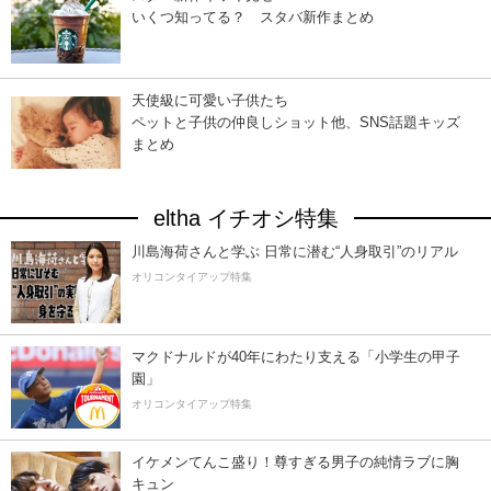
いくつ知ってる？ スタバ新作まとめ
天使級に可愛い子供たち
ペットと子供の仲良しショット他、SNS話題キッズ
まとめ
eltha イチオシ特集
川島海荷さんと学ぶ 日常に潜む“人身取引”のリアル
オリコンタイアップ特集
マクドナルドが40年にわたり支える「小学生の甲子
園」
オリコンタイアップ特集
イケメンてんこ盛り！尊すぎる男子の純情ラブに胸
キュン