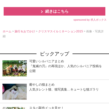
続きはこちら
sponsored by 求人ボックス
ホーム
>
旅行＆おでかけ
>
クリスマスイルミネーション2015
> 画像・写真詳
細
ピックアップ
可愛いシルバニアまとめ
『鬼滅の刃』の再現ほか、人気のシルバニア投稿を
公開
癒やしの猫まとめ
人気タレント猫、猫写真集…キュートな猫ズラリ
スタバ新作イッキ見せ！