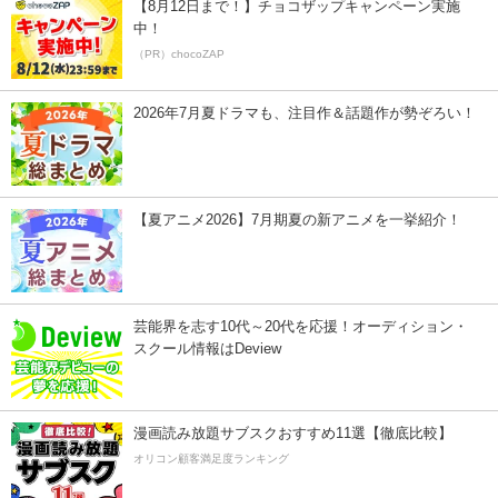
【8月12日まで！】チョコザップキャンペーン実施
中！
（PR）chocoZAP
2026年7月夏ドラマも、注目作＆話題作が勢ぞろい！
【夏アニメ2026】7月期夏の新アニメを一挙紹介！
芸能界を志す10代～20代を応援！オーディション・
スクール情報はDeview
漫画読み放題サブスクおすすめ11選【徹底比較】
オリコン顧客満足度ランキング