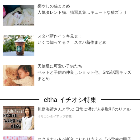
癒やしの猫まとめ
人気タレント猫、猫写真集…キュートな猫ズラリ
スタバ新作イッキ見せ！
いくつ知ってる？ スタバ新作まとめ
天使級に可愛い子供たち
ペットと子供の仲良しショット他、SNS話題キッズ
まとめ
eltha イチオシ特集
川島海荷さんと学ぶ 日常に潜む“人身取引”のリアル
オリコンタイアップ特集
マクドナルドが40年にわたり支える「小学生の甲子