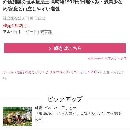
介護施設の理学療法士/高時給1932円/日曜休み・残業少な
め/家庭と両立しやすい老健
社会医療法人財団 仁医会
時給1,932円～
アルバイト・パート / 東京都
続きはこちら
sponsored by 求人ボックス
ホーム
>
旅行＆おでかけ
>
クリスマスイルミネーション2015
> 画像・写真詳
細
ピックアップ
可愛いシルバニアまとめ
『鬼滅の刃』の再現ほか、人気のシルバニア投稿を
公開