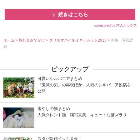
続きはこちら
sponsored by 求人ボックス
ホーム
>
旅行＆おでかけ
>
クリスマスイルミネーション2015
> 画像・写真詳
細
ピックアップ
可愛いシルバニアまとめ
『鬼滅の刃』の再現ほか、人気のシルバニア投稿を
公開
癒やしの猫まとめ
人気タレント猫、猫写真集…キュートな猫ズラリ
スタバ新作イッキ見せ！