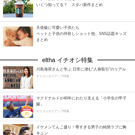
いくつ知ってる？ スタバ新作まとめ
天使級に可愛い子供たち
ペットと子供の仲良しショット他、SNS話題キッズ
まとめ
eltha イチオシ特集
川島海荷さんと学ぶ 日常に潜む“人身取引”のリアル
オリコンタイアップ特集
マクドナルドが40年にわたり支える「小学生の甲子
園」
オリコンタイアップ特集
イケメンてんこ盛り！尊すぎる男子の純情ラブに胸
キュン