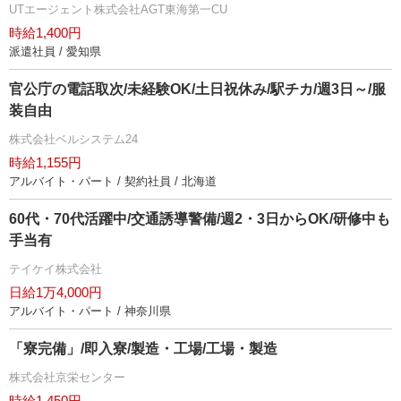
UTエージェント株式会社AGT東海第一CU
時給1,400円
派遣社員 / 愛知県
官公庁の電話取次/未経験OK/土日祝休み/駅チカ/週3日～/服
装自由
株式会社ベルシステム24
時給1,155円
アルバイト・パート / 契約社員 / 北海道
60代・70代活躍中/交通誘導警備/週2・3日からOK/研修中も
手当有
テイケイ株式会社
日給1万4,000円
アルバイト・パート / 神奈川県
「寮完備」/即入寮/製造・工場/工場・製造
株式会社京栄センター
時給1,450円