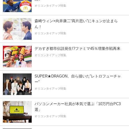
オリコンタイアップ特集
森崎ウィン×向井康二“両片思い”にキュンが止まら
ん！
オリコンタイアップ特集
デカすぎ都市伝説発生!?ファミマ45％増量作戦再来
オリコンタイアップ特集
SUPER★DRAGON、自ら描いた”レトロフューチャ
ー”
オリコンタイアップ特集
パソコンメーカー社員が本気で選ぶ「10万円台PC3
選」
オリコンタイアップ特集