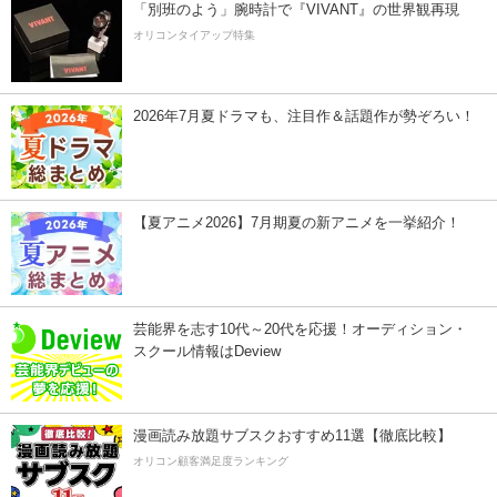
「別班のよう」腕時計で『VIVANT』の世界観再現
オリコンタイアップ特集
2026年7月夏ドラマも、注目作＆話題作が勢ぞろい！
【夏アニメ2026】7月期夏の新アニメを一挙紹介！
芸能界を志す10代～20代を応援！オーディション・
スクール情報はDeview
漫画読み放題サブスクおすすめ11選【徹底比較】
オリコン顧客満足度ランキング