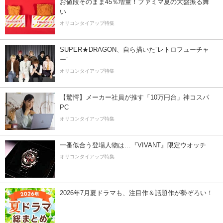
お値段そのまま45％増量！ファミマ夏の大盤振る舞
い
オリコンタイアップ特集
SUPER★DRAGON、自ら描いた”レトロフューチャ
ー”
オリコンタイアップ特集
【驚愕】メーカー社員が推す「10万円台」神コスパ
PC
オリコンタイアップ特集
一番似合う登場人物は…『VIVANT』限定ウオッチ
オリコンタイアップ特集
2026年7月夏ドラマも、注目作＆話題作が勢ぞろい！