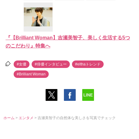
『【Brilliant Woman】吉瀬美智子、美しく生活する5つ
のこだわり』特集へ
#女優
#俳優インタビュー
#elthaトレンド
#Brilliant Woman
ホーム
>
エンタメ
> 吉瀬美智子の自然体な美しさを写真でチェック