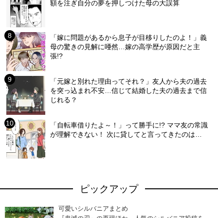
額を注ぎ自分の夢を押しつけた母の大誤算
「嫁に問題があるから息子が目移りしたのよ！」義
母の驚きの見解に唖然…嫁の高学歴が原因だと主
張!?
「元嫁と別れた理由ってそれ？」友人から夫の過去
を突っ込まれ不安…信じて結婚した夫の過去まで信
じれる？
「自転車借りたよ～！」って勝手に!? ママ友の常識
が理解できない！ 次に貸してと言ってきたのは…
ピックアップ
可愛いシルバニアまとめ