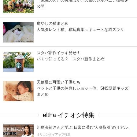
『鬼滅の刃』の再現ほか、人気のシルバニア投稿を
公開
癒やしの猫まとめ
人気タレント猫、猫写真集…キュートな猫ズラリ
スタバ新作イッキ見せ！
いくつ知ってる？ スタバ新作まとめ
天使級に可愛い子供たち
ペットと子供の仲良しショット他、SNS話題キッズ
まとめ
eltha イチオシ特集
川島海荷さんと学ぶ 日常に潜む“人身取引”のリアル
オリコンタイアップ特集