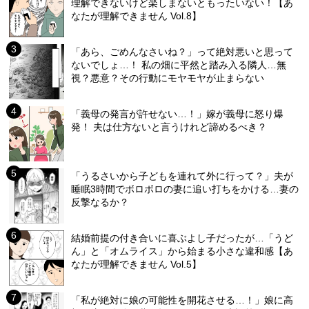
理解できないけど楽しまないともったいない！【あ
なたが理解できません Vol.8】
「あら、ごめんなさいね？」って絶対悪いと思って
ないでしょ…！ 私の畑に平然と踏み入る隣人…無
視？悪意？その行動にモヤモヤが止まらない
「義母の発言が許せない…！」嫁が義母に怒り爆
発！ 夫は仕方ないと言うけれど諦めるべき？
「うるさいから子どもを連れて外に行って？」夫が
睡眠3時間でボロボロの妻に追い打ちをかける…妻の
反撃なるか？
結婚前提の付き合いに喜ぶよし子だったが…「うど
ん」と「オムライス」から始まる小さな違和感【あ
なたが理解できません Vol.5】
「私が絶対に娘の可能性を開花させる…！」娘に高