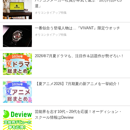
パソコンメーカー社員が本気で選ぶ「10万円台PC3
選」
オリコンタイアップ特集
一番似合う登場人物は…『VIVANT』限定ウオッチ
オリコンタイアップ特集
2026年7月夏ドラマも、注目作＆話題作が勢ぞろい！
【夏アニメ2026】7月期夏の新アニメを一挙紹介！
芸能界を志す10代～20代を応援！オーディション・
スクール情報はDeview