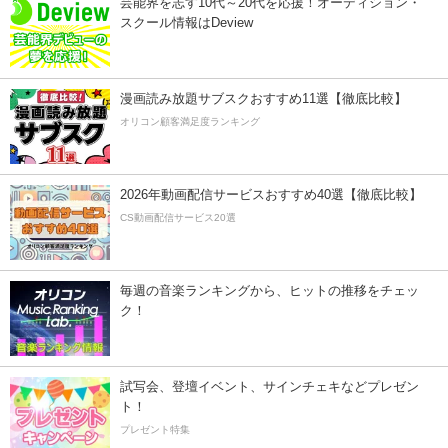
芸能界を志す10代～20代を応援！オーディション・
スクール情報はDeview
漫画読み放題サブスクおすすめ11選【徹底比較】
オリコン顧客満足度ランキング
2026年動画配信サービスおすすめ40選【徹底比較】
CS動画配信サービス20選
毎週の音楽ランキングから、ヒットの推移をチェッ
ク！
試写会、登壇イベント、サインチェキなどプレゼン
ト！
プレゼント特集