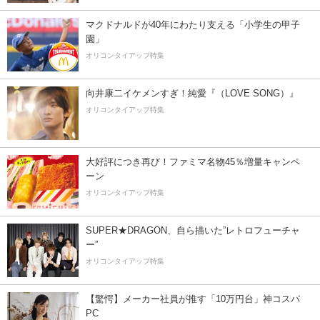
マクドナルドが40年にわたり支える「小学生の甲子
園」
オリコンタイアップ特集
向井康二イケメンすぎ！純愛『（LOVE SONG）』
オリコンタイアップ特集
大好評につき再び！ファミマ名物45％増量キャンペ
ーン
オリコンタイアップ特集
SUPER★DRAGON、自ら描いた”レトロフューチャ
ー”
オリコンタイアップ特集
【驚愕】メーカー社員が推す「10万円台」神コスパ
PC