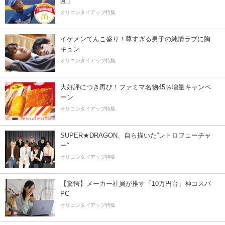
園」
オリコンタイアップ特集
イケメンてんこ盛り！尊すぎる男子の純情ラブに胸
キュン
オリコンタイアップ特集
大好評につき再び！ファミマ名物45％増量キャンペ
ーン
オリコンタイアップ特集
SUPER★DRAGON、自ら描いた”レトロフューチャ
ー”
オリコンタイアップ特集
【驚愕】メーカー社員が推す「10万円台」神コスパ
PC
オリコンタイアップ特集