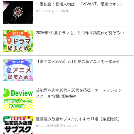
一番似合う登場人物は…『VIVANT』限定ウオッチ
オリコンタイアップ特集
2026年7月夏ドラマも、注目作＆話題作が勢ぞろい！
【夏アニメ2026】7月期夏の新アニメを一挙紹介！
芸能界を志す10代～20代を応援！オーディション・
スクール情報はDeview
漫画読み放題サブスクおすすめ11選【徹底比較】
オリコン顧客満足度ランキング