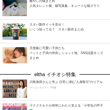
癒やしの猫まとめ
人気タレント猫、猫写真集…キュートな猫ズラリ
スタバ新作イッキ見せ！
いくつ知ってる？ スタバ新作まとめ
天使級に可愛い子供たち
ペットと子供の仲良しショット他、SNS話題キッズ
まとめ
eltha イチオシ特集
川島海荷さんと学ぶ 日常に潜む“人身取引”のリアル
オリコンタイアップ特集
マクドナルドが40年にわたり支える「小学生の甲子