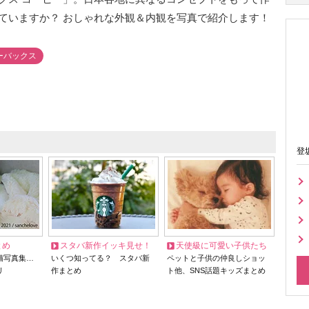
ていますか？ おしゃれな外観＆内観を写真で紹介します！
ーバックス
登
とめ
スタバ新作イッキ見せ！
天使級に可愛い子供たち
猫写真集…
いくつ知ってる？ スタバ新
ペットと子供の仲良しショッ
リ
作まとめ
ト他、SNS話題キッズまとめ