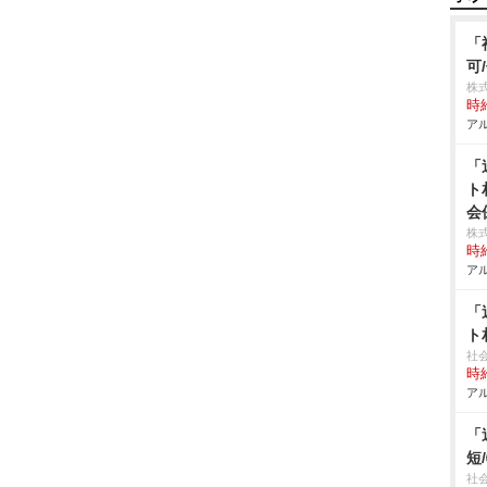
「
可
株
時給
アル
「
ト
会
株
時給
アル
「
ト
社
時給
アル
「
短
社