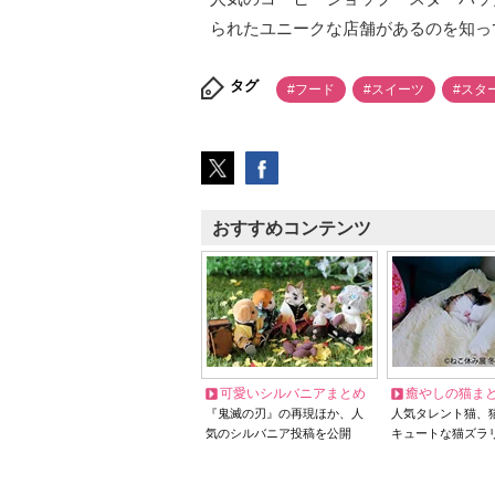
られたユニークな店舗があるのを知っ
タグ
#フード
#スイーツ
#スタ
おすすめコンテンツ
可愛いシルバニアまとめ
癒やしの猫ま
『鬼滅の刃』の再現ほか、人
人気タレント猫、
気のシルバニア投稿を公開
キュートな猫ズラ