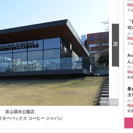
株
時給
アル
「
可
株
時給
アル
A
ん
株
時給
派遣
集
大
株
77
／126
時給
派遣
富山環水公園店
スターバックス コーヒー ジャパン