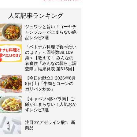
人気記事ランキング
ジュワッと旨い！ゴーヤチ
ャンプルーが止まらない絶
品レシピ3選
「ベトナム料理で食べたい
のは？」＜回答数38,109
票＞【教えて！ みんなの
衣食住「みんなの暮らし調
査隊」結果発表 第615回】
【今日の献立】2026年8月
8日(土)「牛肉とコーンの
ガリバタ炒め」
【キャベツ×豚バラ肉】ご
飯が止まらない！人気おか
ずレシピ7選
注目の“アゼライン酸”、新
商品