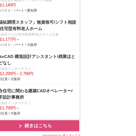
式会社田中建材/エーデルワイス味鋺
1,140円
バイト・パート / 愛知県
福祉調理スタッフ」無資格可/シフト相談
/住宅型有料老人ホーム
式会社ウェル/住宅型有料老人ホーム久遠
1,177円～
バイト・パート / 大阪府
utoCAD 構造設計アシスタント/残業ほと
どなし
式会社インターテクノ
2,200円～2,700円
社員 / 大阪府
合住宅に関わる建築CADオペレーター/
手設計事務所
式会社インターテクノ
1,700円～
社員 / 大阪府
続きはこちら
sponsored by 求人ボックス