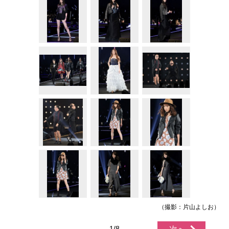
（撮影：片山よしお）
1/8