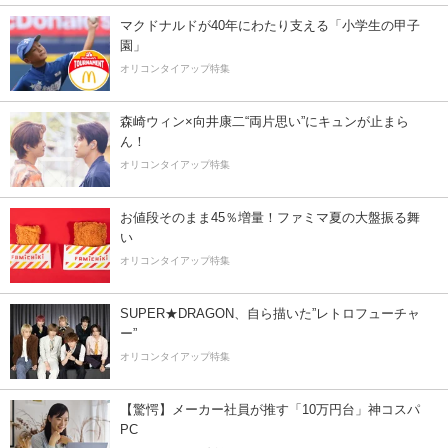
マクドナルドが40年にわたり支える「小学生の甲子
園」
オリコンタイアップ特集
森崎ウィン×向井康二“両片思い”にキュンが止まら
ん！
オリコンタイアップ特集
お値段そのまま45％増量！ファミマ夏の大盤振る舞
い
オリコンタイアップ特集
SUPER★DRAGON、自ら描いた”レトロフューチャ
ー”
オリコンタイアップ特集
【驚愕】メーカー社員が推す「10万円台」神コスパ
PC