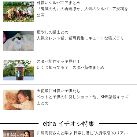
可愛いシルバニアまとめ
『鬼滅の刃』の再現ほか、人気のシルバニア投稿を
公開
癒やしの猫まとめ
人気タレント猫、猫写真集…キュートな猫ズラリ
スタバ新作イッキ見せ！
いくつ知ってる？ スタバ新作まとめ
天使級に可愛い子供たち
ペットと子供の仲良しショット他、SNS話題キッズ
まとめ
eltha イチオシ特集
川島海荷さんと学ぶ 日常に潜む“人身取引”のリアル