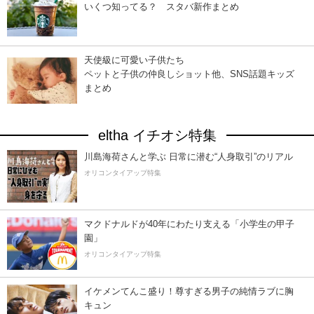
いくつ知ってる？ スタバ新作まとめ
天使級に可愛い子供たち
ペットと子供の仲良しショット他、SNS話題キッズ
まとめ
eltha イチオシ特集
川島海荷さんと学ぶ 日常に潜む“人身取引”のリアル
オリコンタイアップ特集
マクドナルドが40年にわたり支える「小学生の甲子
園」
オリコンタイアップ特集
イケメンてんこ盛り！尊すぎる男子の純情ラブに胸
キュン