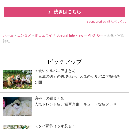
続きはこちら
sponsored by 求人ボックス
ホーム
>
エンタメ
>
池田エライザ Special Interview ーPHOTOー
> 画像・写真
詳細
ピックアップ
可愛いシルバニアまとめ
『鬼滅の刃』の再現ほか、人気のシルバニア投稿を
公開
癒やしの猫まとめ
人気タレント猫、猫写真集…キュートな猫ズラリ
スタバ新作イッキ見せ！