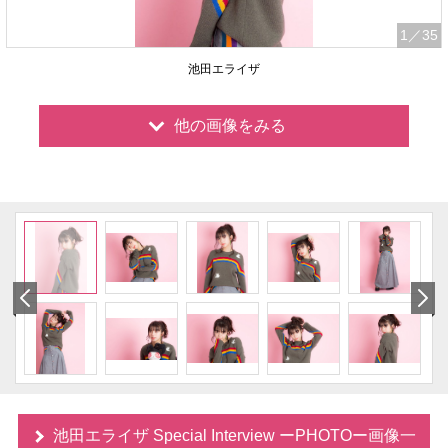
1
／35
池田エライザ
他の画像をみる
池田エライザ Special Interview ーPHOTOー画像一