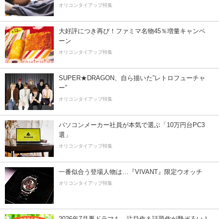
オリコンタイアップ特集
大好評につき再び！ファミマ名物45％増量キャンペ
ーン
オリコンタイアップ特集
SUPER★DRAGON、自ら描いた”レトロフューチャ
ー”
オリコンタイアップ特集
パソコンメーカー社員が本気で選ぶ「10万円台PC3
選」
オリコンタイアップ特集
一番似合う登場人物は…『VIVANT』限定ウオッチ
オリコンタイアップ特集
2026年7月夏ドラマも、注目作＆話題作が勢ぞろい！