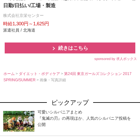
日勤/日払い/工場・製造
株式会社京栄センター
時給1,300円～1,625円
派遣社員 / 北海道
続きはこちら
sponsored by 求人ボックス
ホーム
>
ダイエット・ボディケア
>
第24回 東京ガールズコレクション 2017
SPRING/SUMMER
> 画像・写真詳細
ピックアップ
可愛いシルバニアまとめ
『鬼滅の刃』の再現ほか、人気のシルバニア投稿を
公開