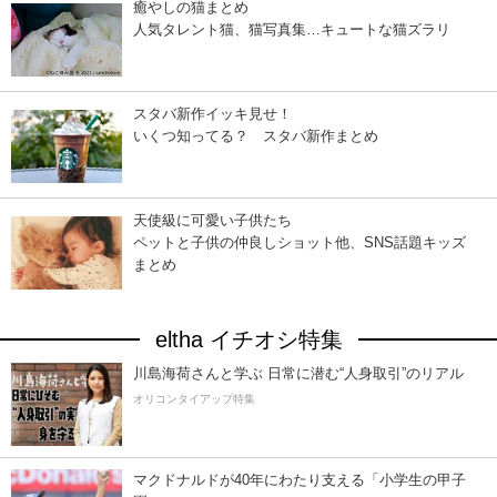
癒やしの猫まとめ
人気タレント猫、猫写真集…キュートな猫ズラリ
スタバ新作イッキ見せ！
いくつ知ってる？ スタバ新作まとめ
天使級に可愛い子供たち
ペットと子供の仲良しショット他、SNS話題キッズ
まとめ
eltha イチオシ特集
川島海荷さんと学ぶ 日常に潜む“人身取引”のリアル
オリコンタイアップ特集
マクドナルドが40年にわたり支える「小学生の甲子