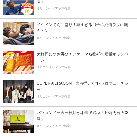
園」
オリコンタイアップ特集
イケメンてんこ盛り！尊すぎる男子の純情ラブに胸
キュン
オリコンタイアップ特集
大好評につき再び！ファミマ名物45％増量キャンペ
ーン
オリコンタイアップ特集
SUPER★DRAGON、自ら描いた”レトロフューチャ
ー”
オリコンタイアップ特集
パソコンメーカー社員が本気で選ぶ「10万円台PC3
選」
オリコンタイアップ特集