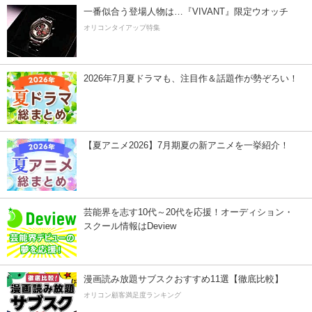
一番似合う登場人物は…『VIVANT』限定ウオッチ
オリコンタイアップ特集
2026年7月夏ドラマも、注目作＆話題作が勢ぞろい！
【夏アニメ2026】7月期夏の新アニメを一挙紹介！
芸能界を志す10代～20代を応援！オーディション・
スクール情報はDeview
漫画読み放題サブスクおすすめ11選【徹底比較】
オリコン顧客満足度ランキング