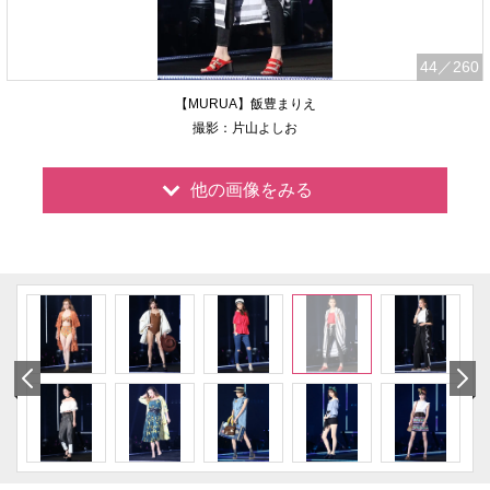
44
／260
【MURUA】飯豊まりえ
撮影：片山よしお
他の画像をみる