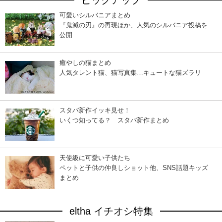
ピックアップ
可愛いシルバニアまとめ
『鬼滅の刃』の再現ほか、人気のシルバニア投稿を
公開
癒やしの猫まとめ
人気タレント猫、猫写真集…キュートな猫ズラリ
スタバ新作イッキ見せ！
いくつ知ってる？ スタバ新作まとめ
天使級に可愛い子供たち
ペットと子供の仲良しショット他、SNS話題キッズ
まとめ
eltha イチオシ特集