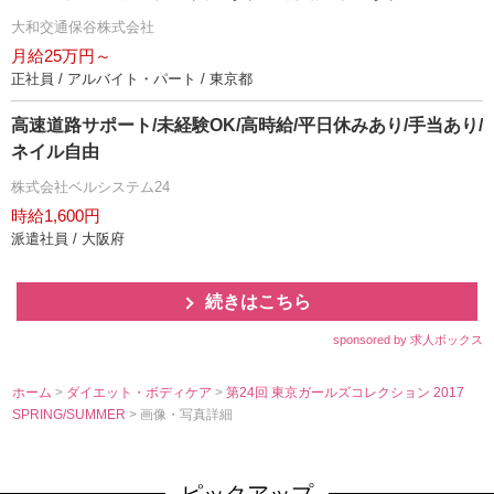
始から8ヶ月間30万円その後4ヶ月間25万円の1年間の給与
大和交通保谷株式会社
保証を支給！※未経験者対象単身社宅完備！家賃35,000円
月給25万円～
（入居から12ヵ月間）退職金制度あり！女性乗務員大募集
正社員 / アルバイト・パート / 東京都
しております。女性特集記事 → 会社の特徴をチェック
高速道路サポート/未経験OK/高時給/平日休みあり/手当あり/
ネイル自由
株式会社ベルシステム24
時給1,600円
派遣社員 / 大阪府
続きはこちら
sponsored by 求人ボックス
ホーム
>
ダイエット・ボディケア
>
第24回 東京ガールズコレクション 2017
SPRING/SUMMER
> 画像・写真詳細