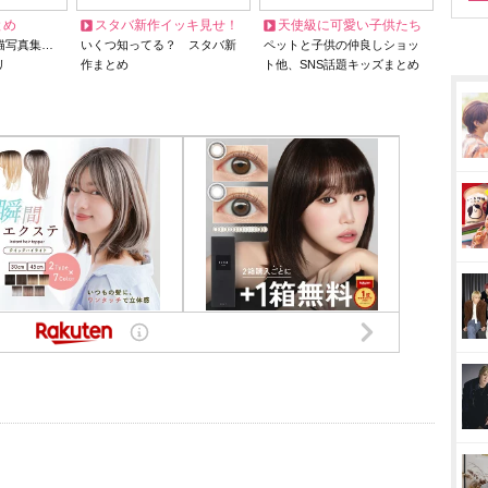
とめ
スタバ新作イッキ見せ！
天使級に可愛い子供たち
猫写真集…
いくつ知ってる？ スタバ新
ペットと子供の仲良しショッ
リ
作まとめ
ト他、SNS話題キッズまとめ