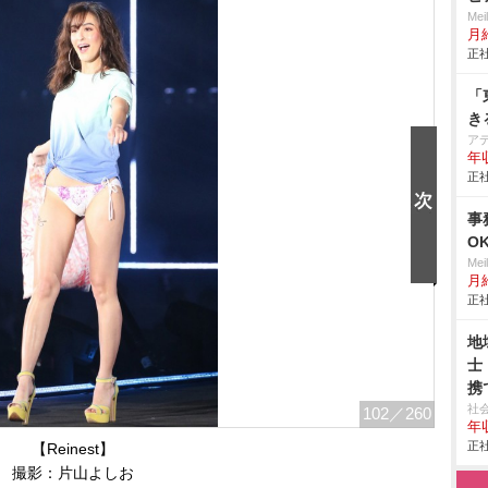
Me
月
正社
「
き
ア
年
正社
事
O
Me
月
正社
地
士
携
心
社
102
／260
年収
正社
【Reinest】
撮影：片山よしお