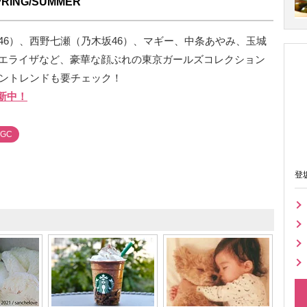
ING/SUMMER
46）、西野七瀬（乃木坂46）、マギー、中条あやみ、玉城
エライザなど、豪華な顔ぶれの東京ガールズコレクション
ッショントレンドも要チェック！
新中！
TGC
登