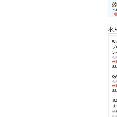
求
W
プ
ン
株式
年
正社
Q
株
年
正社
危
リ
当
株