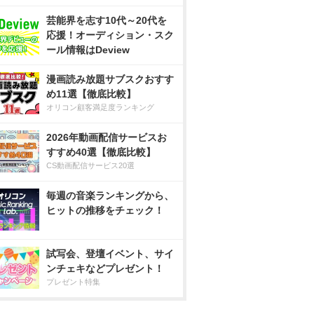
芸能界を志す10代～20代を
応援！オーディション・スク
ール情報はDeview
漫画読み放題サブスクおすす
め11選【徹底比較】
オリコン顧客満足度ランキング
2026年動画配信サービスお
すすめ40選【徹底比較】
CS動画配信サービス20選
毎週の音楽ランキングから、
ヒットの推移をチェック！
試写会、登壇イベント、サイ
ンチェキなどプレゼント！
プレゼント特集