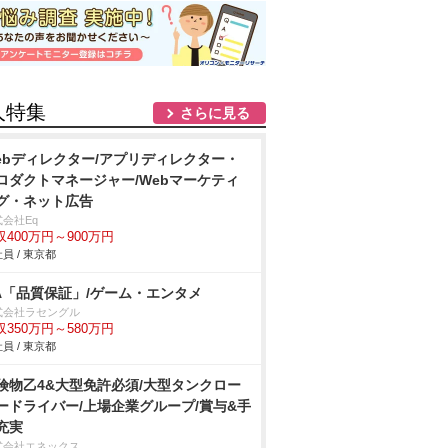
人特集
さらに見る
ebディレクター/アプリディレクター・
ロダクトマネージャー/Webマーケティ
グ・ネット広告
会社Eq
収400万円～900万円
員 / 東京都
A「品質保証」/ゲーム・エンタメ
式会社ラセングル
収350万円～580万円
員 / 東京都
険物乙4&大型免許必須/大型タンクロー
ードライバー/上場企業グループ/賞与&手
充実
式会社エネックス