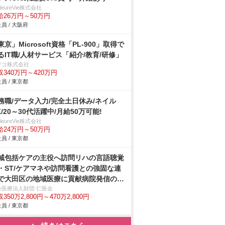
illeureVie株式会社
給26万円～50万円
員 / 大阪府
東京」Microsoft資格「PL-900」取得で
るIT職/人材サービス「紹介/教育/研修」
デコ株式会社
収340万円～420万円
員 / 東京都
務職/データ入力/完全土日休み/ネイル
K/20～30代活躍中/月給50万可能!
illeureVie株式会社
給24万円～50万円
員 / 東京都
域包括ケアの主役へ訪問リハの言語聴覚
・ST/ケアマネや訪問看護との強固な連
で大田区の地域医療に貢献病院発信の安
体制
会医療法人財団 仁医会
350万2,800円～470万2,800円
員 / 東京都