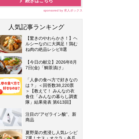
続きはこちら
sponsored by 求人ボックス
人気記事ランキング
【驚きのやわらかさ！】ヘ
ルシーなのに大満足！鶏む
ね肉の絶品レシピ8選
【今日の献立】2026年8月
7日(金)「鯛茶漬け」
「人参の食べ方で好きなの
は？」＜回答数38,220票
＞【教えて！ みんなの衣
食住「みんなの暮らし調査
隊」結果発表 第613回】
注目の“アゼライン酸”、新
商品
夏野菜の煮浸し人気レシピ
7選！ナス・オクラ・冬瓜