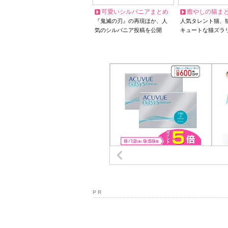
可愛いシルバニアまとめ
癒やしの猫ま
『鬼滅の刃』の再現ほか、人
人気タレント猫、
気のシルバニア投稿を公開
キュートな猫ズラ
P R