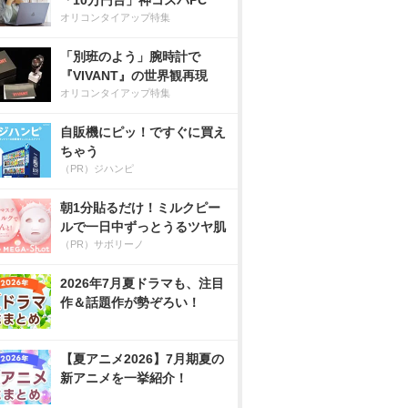
「10万円台」神コスパPC
オリコンタイアップ特集
「別班のよう」腕時計で
『VIVANT』の世界観再現
オリコンタイアップ特集
自販機にピッ！ですぐに買え
ちゃう
（PR）ジハンピ
朝1分貼るだけ！ミルクピー
ルで一日中ずっとうるツヤ肌
（PR）サボリーノ
2026年7月夏ドラマも、注目
作＆話題作が勢ぞろい！
【夏アニメ2026】7月期夏の
新アニメを一挙紹介！